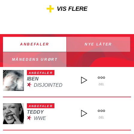
VIS FLERE
ANBEFALER
NYE LÅTER
MÅNEDENS URØRT
ANBEFALER
IBEN
DISJOINTED
DEL
ANBEFALER
TEDDY
WWE
DEL