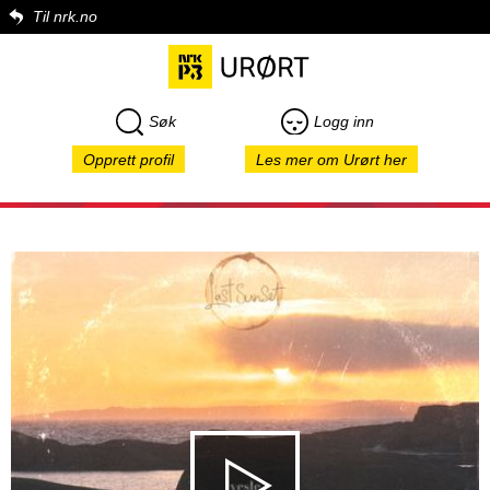
Til nrk.no
Søk
Logg inn
Opprett profil
Les mer om Urørt her