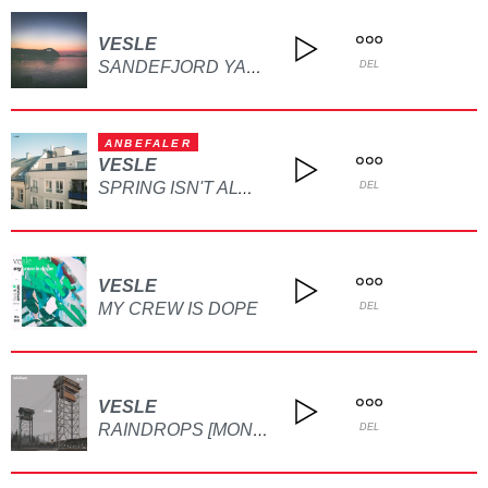
VESLE
SANDEFJORD YACHT CLUB
DEL
ANBEFALER
VESLE
SPRING ISN'T ALWAYS BRIGHT
DEL
VESLE
MY CREW IS DOPE
DEL
VESLE
RAINDROPS [MONOTOWN EP - DUSTCOLLECTORS RECORDS]
DEL