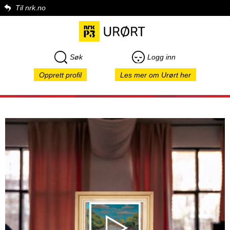
Til nrk.no
Søk
Logg inn
Opprett profil
Les mer om Urørt her