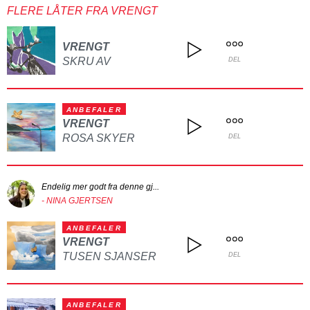
FLERE LÅTER FRA VRENGT
VRENGT
SKRU AV
DEL
ANBEFALER
VRENGT
ROSA SKYER
DEL
Endelig mer godt fra denne gj...
- NINA GJERTSEN
ANBEFALER
VRENGT
TUSEN SJANSER
DEL
ANBEFALER