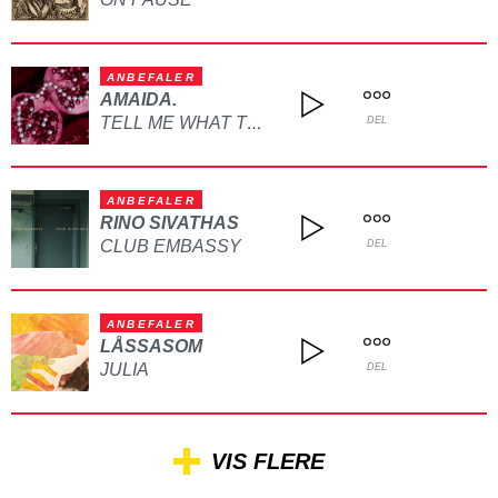
ANBEFALER
AMAIDA.
TELL ME WHAT TO DO
DEL
ANBEFALER
RINO SIVATHAS
CLUB EMBASSY
DEL
ANBEFALER
LÅSSASOM
JULIA
DEL
VIS FLERE