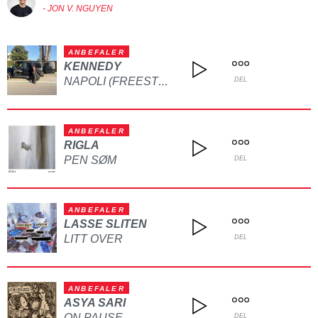
- JON V. NGUYEN
ANBEFALER
KENNEDY
NAPOLI (FREESTYLE)
DEL
ANBEFALER
RIGLA
PEN SØM
DEL
ANBEFALER
LASSE SLITEN
LITT OVER
DEL
ANBEFALER
ASYA SARI
ON PAUSE
DEL