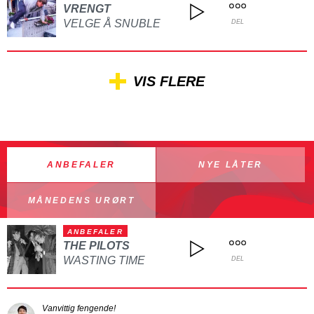
VRENGT
VELGE Å SNUBLE
DEL
VIS FLERE
ANBEFALER
NYE LÅTER
MÅNEDENS URØRT
ANBEFALER
THE PILOTS
WASTING TIME
DEL
Vanvittig fengende!