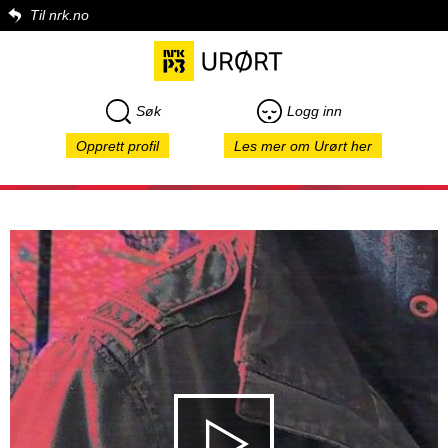
Til nrk.no
Søk
Logg inn
Opprett profil
Les mer om Urørt her