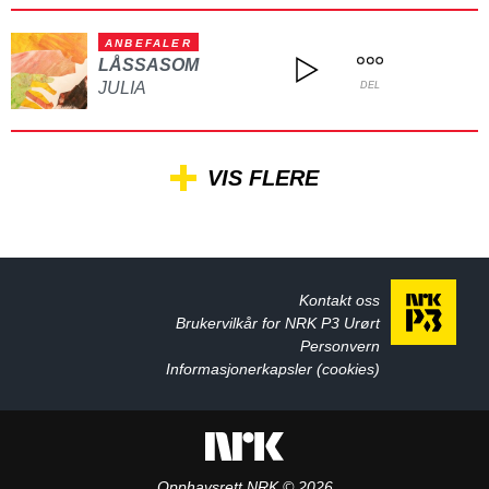
ANBEFALER
LÅSSASOM
JULIA
DEL
VIS FLERE
Kontakt oss
Brukervilkår for NRK P3 Urørt
Personvern
Informasjonerkapsler (cookies)
Opphavsrett NRK © 2026