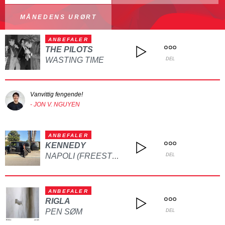
MÅNEDENS URØRT
ANBEFALER
THE PILOTS
WASTING TIME
DEL
Vanvittig fengende!
- JON V. NGUYEN
ANBEFALER
KENNEDY
NAPOLI (FREESTYLE)
DEL
ANBEFALER
RIGLA
PEN SØM
DEL