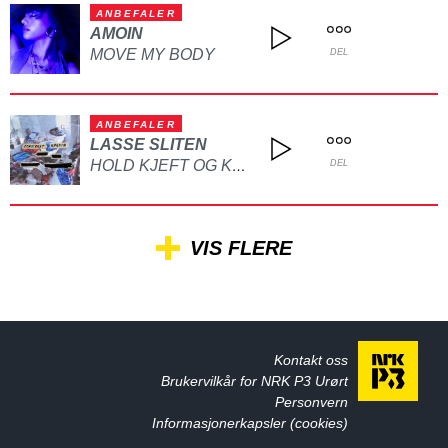
ANBEFALER
AMOIN
MOVE MY BODY
DEL
ANBEFALER
LASSE SLITEN
HOLD KJEFT OG KYSS MEG
DEL
VIS FLERE
Kontakt oss
Brukervilkår for NRK P3 Urørt
Personvern
Informasjonerkapsler (cookies)