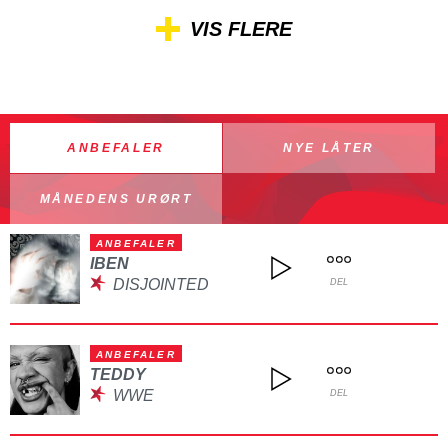
VIS FLERE
ANBEFALER
NYE LÅTER
MÅNEDENS URØRT
ANBEFALER
IBEN
DISJOINTED
DEL
ANBEFALER
TEDDY
WWE
DEL