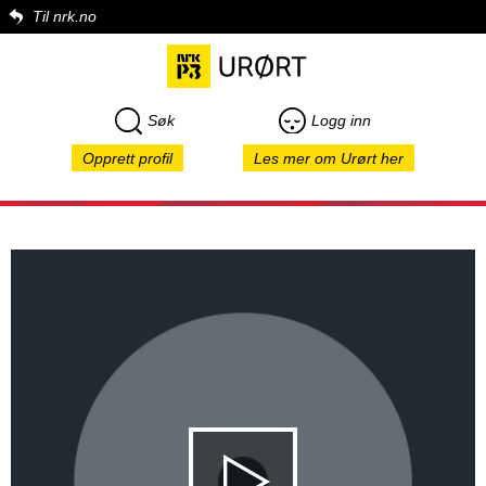
Til nrk.no
Søk
Logg inn
Opprett profil
Les mer om Urørt her