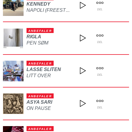
KENNEDY
NAPOLI (FREESTYLE)
DEL
ANBEFALER
RIGLA
PEN SØM
DEL
ANBEFALER
LASSE SLITEN
LITT OVER
DEL
ANBEFALER
ASYA SARI
ON PAUSE
DEL
ANBEFALER