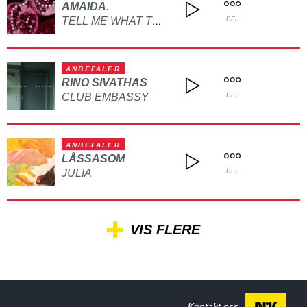
AMAIDA.
TELL ME WHAT TO DO
DEL
ANBEFALER
RINO SIVATHAS
CLUB EMBASSY
DEL
ANBEFALER
LÅSSASOM
JULIA
DEL
VIS FLERE
Kontakt oss