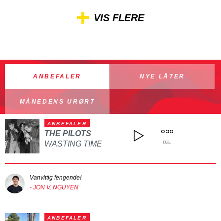
VIS FLERE
ANBEFALER
NYE LÅTER
MÅNEDENS URØRT
ANBEFALER
THE PILOTS
WASTING TIME
DEL
Vanvittig fengende!
- JON V. NGUYEN
ANBEFALER