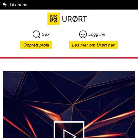
Til nrk.no
Søk
Logg inn
Opprett profil
Les mer om Urørt her