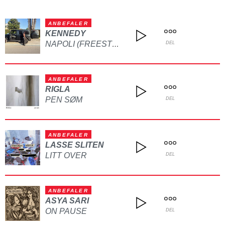
ANBEFALER
KENNEDY
NAPOLI (FREESTYLE)
DEL
ANBEFALER
RIGLA
PEN SØM
DEL
ANBEFALER
LASSE SLITEN
LITT OVER
DEL
ANBEFALER
ASYA SARI
ON PAUSE
DEL