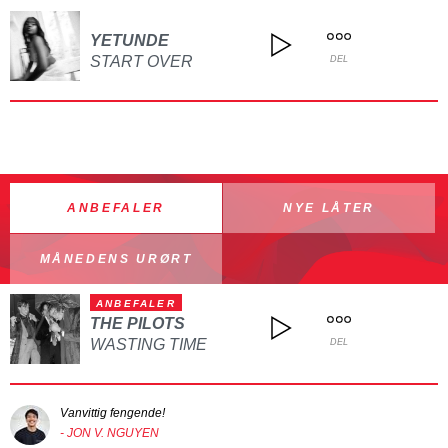
YETUNDE
START OVER
DEL
ANBEFALER
NYE LÅTER
MÅNEDENS URØRT
ANBEFALER
THE PILOTS
WASTING TIME
DEL
Vanvittig fengende!
- JON V. NGUYEN