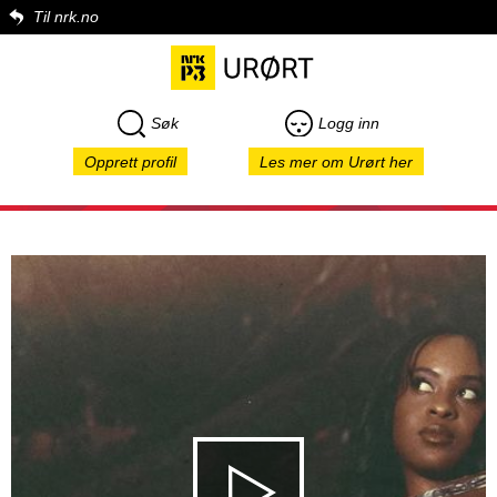
Til nrk.no
Søk
Logg inn
Opprett profil
Les mer om Urørt her