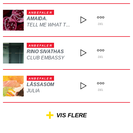
ANBEFALER
AMAIDA.
TELL ME WHAT TO DO
DEL
ANBEFALER
RINO SIVATHAS
CLUB EMBASSY
DEL
ANBEFALER
LÅSSASOM
JULIA
DEL
VIS FLERE