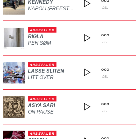
KENNEDY
NAPOLI (FREESTYLE)
DEL
ANBEFALER
RIGLA
PEN SØM
DEL
ANBEFALER
LASSE SLITEN
LITT OVER
DEL
ANBEFALER
ASYA SARI
ON PAUSE
DEL
ANBEFALER