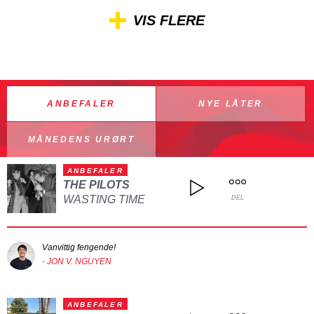
VIS FLERE
ANBEFALER
NYE LÅTER
MÅNEDENS URØRT
ANBEFALER
THE PILOTS
WASTING TIME
DEL
Vanvittig fengende!
- JON V. NGUYEN
ANBEFALER