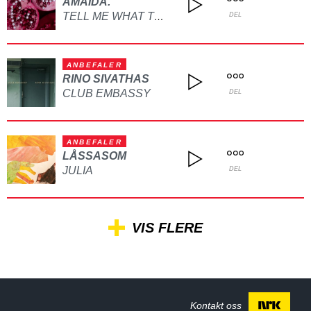
AMAIDA.
TELL ME WHAT TO DO
DEL
ANBEFALER
RINO SIVATHAS
CLUB EMBASSY
DEL
ANBEFALER
LÅSSASOM
JULIA
DEL
VIS FLERE
Kontakt oss