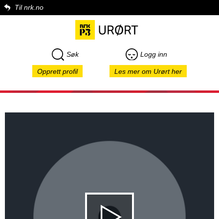
Til nrk.no
Søk
Logg inn
Opprett profil
Les mer om Urørt her