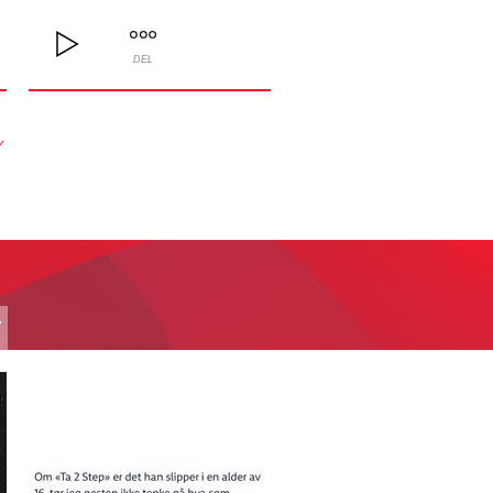
DEL
Y
T