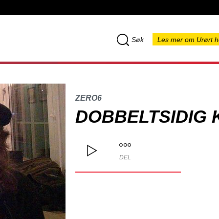
Søk
Les mer om Urørt h
ZERO6
DOBBELTSIDIG 
DEL