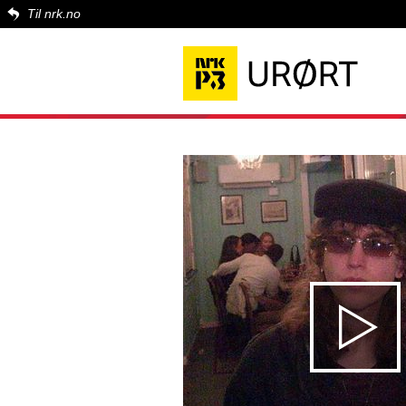
Til nrk.no