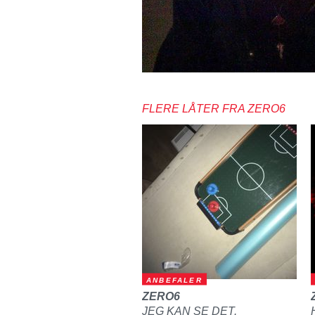
FLERE LÅTER FRA ZERO6
ANBEFALER
ZERO6
JEG KAN SE DET.