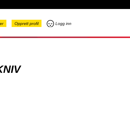
er
Opprett profil
Logg inn
KNIV