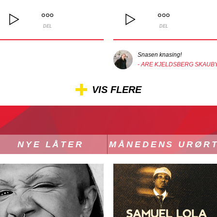
DEL
DEL
Snasen knasing!
- ARE KJELDSBERG SKAUB
VIS FLERE
NYE LÅTER
MÅNEDENS URØR