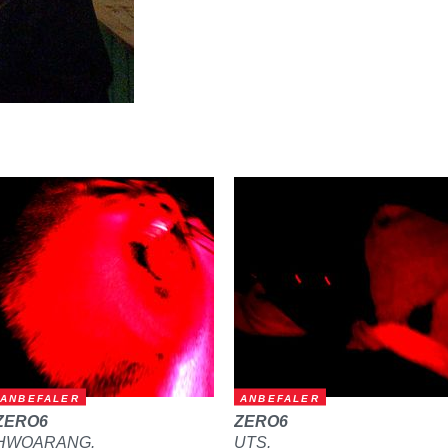
ANBEFALER
ANBEFALER
ZERO6
ZERO6
HWOARANG.
UTS.