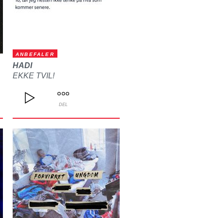
ANBEFALER
HADI
EKKE TVIL!
DEL