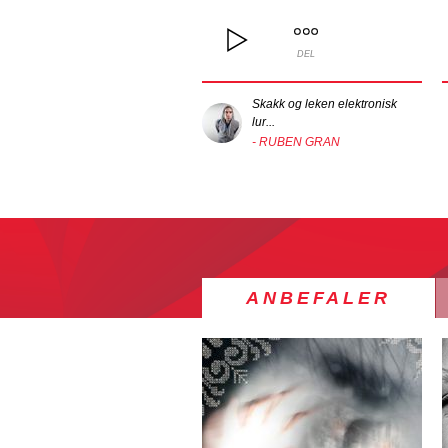
DEL
Skakk og leken elektronisk
lur...
- RUBEN GRAN
ANBEFALER