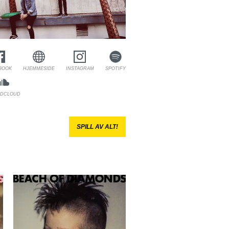
BOOK
HJEMMESIDE
INSTAGRAM
SPOTIFY
DCLOUD
SPILL AV ALT!