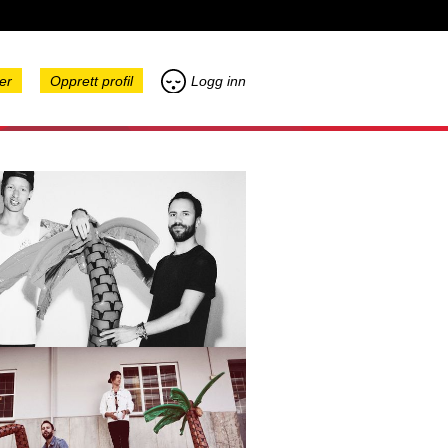
er
Opprett profil
Logg inn