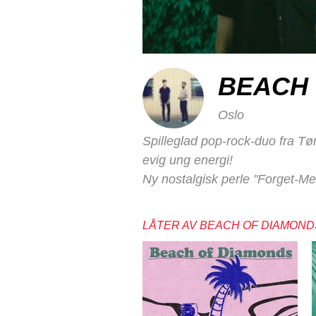
BEACH 
Oslo
Spilleglad pop-rock-duo fra Tø
evig ung energi!
Ny nostalgisk perle "Forget-Me
LÅTER AV BEACH OF DIAMOND