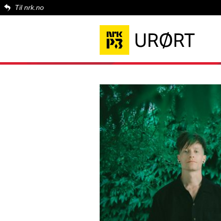
Til nrk.no