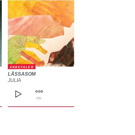
ANBEFALER
LÅSSASOM
JULIA
DEL