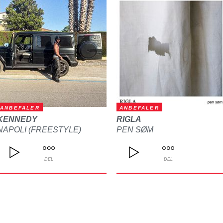
ANBEFALER
ANBEFALER
KENNEDY
RIGLA
NAPOLI (FREESTYLE)
PEN SØM
DEL
DEL