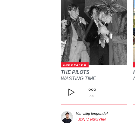
ANBEFALER
THE PILOTS
WASTING TIME
DEL
Vanvittig fengende!
- JON V. NGUYEN