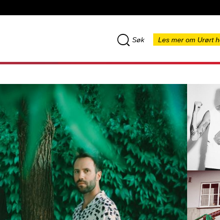
Søk
Les mer om Urørt h