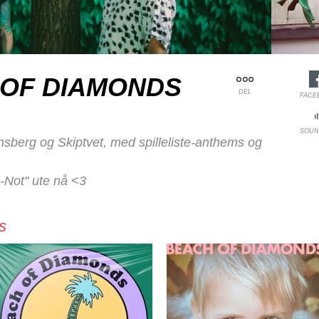
OF DIAMONDS
DEL
FACE
SOUN
nsberg og Skiptvet, med spilleliste-anthems og
-Not" ute nå <3
S