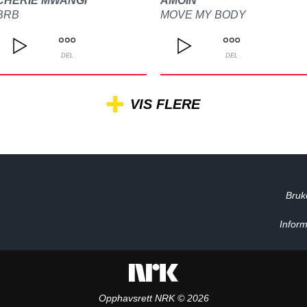
CHERIE MWANGI
AMOIN
BRB
MOVE MY BODY
DEL
DEL
VIS FLERE
Bruk
Inform
Opphavsrett NRK © 2026