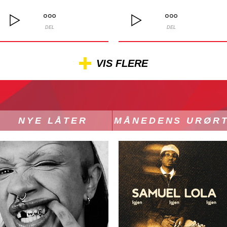
DEL
DEL
VIS FLERE
NYE LÅTER
MÅNEDENS URØR