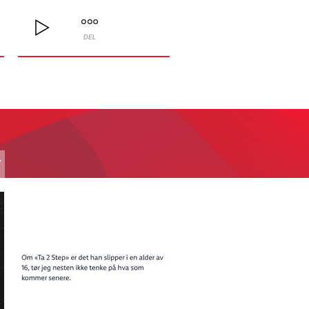
DEL
T