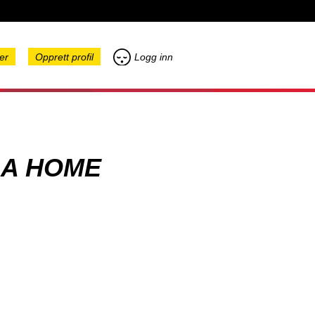
er
Opprett profil
Logg inn
 A HOME