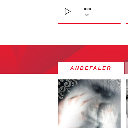
DEL
ANBEFALER