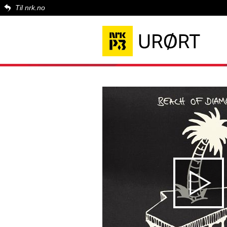
Til nrk.no