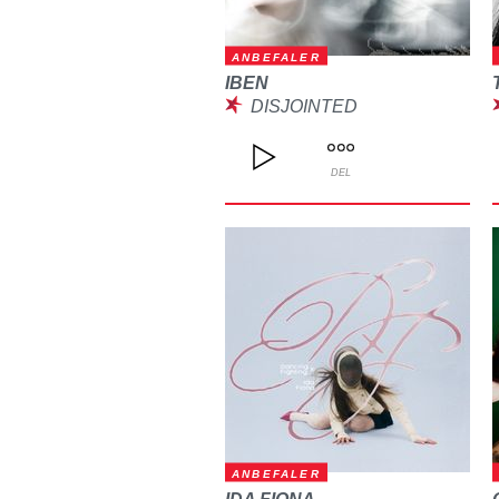
ANBEFALER
IBEN
DISJOINTED
DEL
ANBEFALER