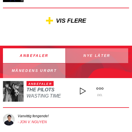
VIS FLERE
ANBEFALER
NYE LÅTER
MÅNEDENS URØRT
ANBEFALER
THE PILOTS
WASTING TIME
DEL
Vanvittig fengende!
- JON V. NGUYEN