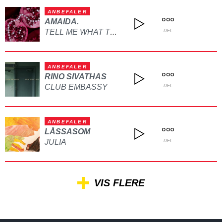
ANBEFALER
AMAIDA.
TELL ME WHAT TO DO
DEL
ANBEFALER
RINO SIVATHAS
CLUB EMBASSY
DEL
ANBEFALER
LÅSSASOM
JULIA
DEL
VIS FLERE