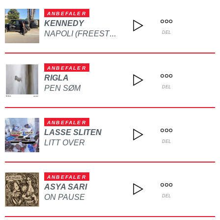
ANBEFALER
KENNEDY
NAPOLI (FREESTYLE)
DEL
ANBEFALER
RIGLA
PEN SØM
DEL
ANBEFALER
LASSE SLITEN
LITT OVER
DEL
ANBEFALER
ASYA SARI
ON PAUSE
DEL