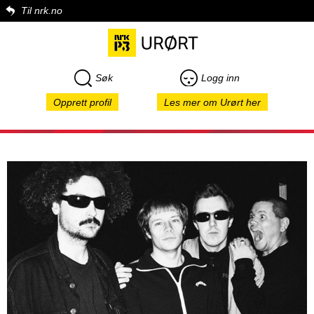
Til nrk.no
Søk
Logg inn
Opprett profil
Les mer om Urørt her