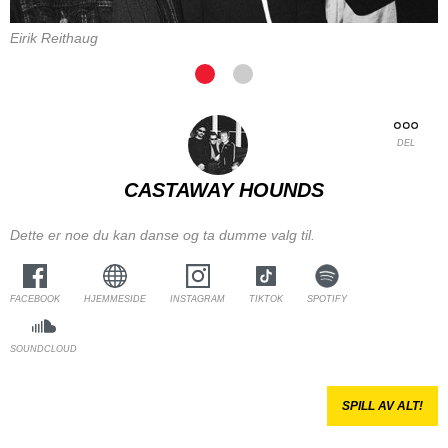
Eirik Reithaug
DEL
CASTAWAY HOUNDS
Dette er noe du kan danse og ta dumme valg til.
FACEBOOK
HJEMMESIDE
INSTAGRAM
TIKTOK
SPOTIFY
SOUNDCLOUD
SPILL AV ALT!