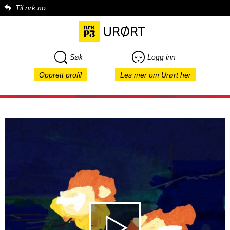
Til nrk.no
Søk
Logg inn
Opprett profil
Les mer om Urørt her