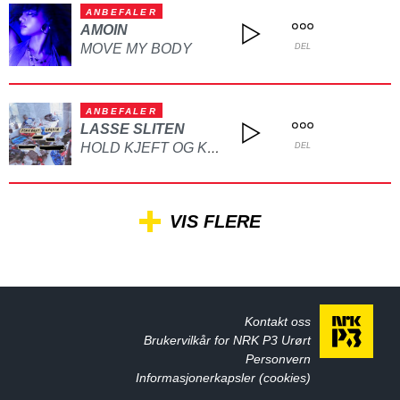
ANBEFALER
AMOIN
MOVE MY BODY
DEL
ANBEFALER
LASSE SLITEN
HOLD KJEFT OG KYSS MEG
DEL
VIS FLERE
Kontakt oss
Brukervilkår for NRK P3 Urørt
Personvern
Informasjonerkapsler (cookies)