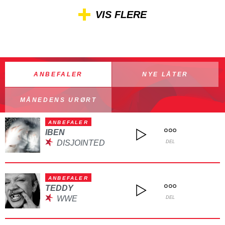
VIS FLERE
ANBEFALER
NYE LÅTER
MÅNEDENS URØRT
ANBEFALER
IBEN
DISJOINTED
DEL
ANBEFALER
TEDDY
WWE
DEL