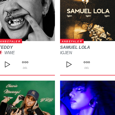
ANBEFALER
ANBEFALER
TEDDY
SAMUEL LOLA
WWE
IGJEN
DEL
DEL