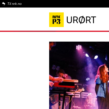
Til nrk.no