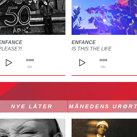
ENFANCE
ENFANCE
PLEASE?!
IS THIS THE LIFE
DEL
DEL
NYE LÅTER
MÅNEDENS URØR