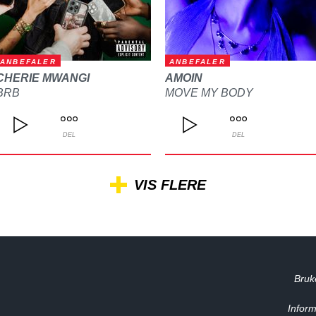
ANBEFALER
ANBEFALER
CHERIE MWANGI
AMOIN
BRB
MOVE MY BODY
DEL
DEL
VIS FLERE
Bruk
Inform