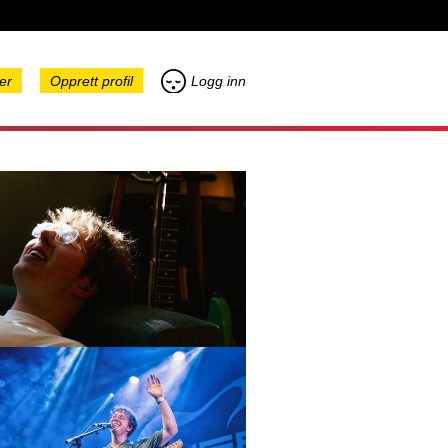
er
Opprett profil
Logg inn