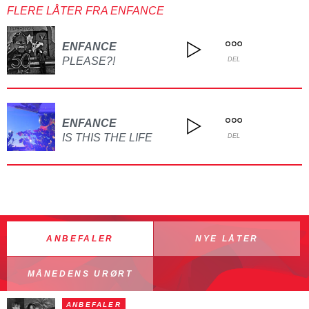
FLERE LÅTER FRA ENFANCE
ENFANCE
PLEASE?!
DEL
ENFANCE
IS THIS THE LIFE
DEL
ANBEFALER
NYE LÅTER
MÅNEDENS URØRT
ANBEFALER