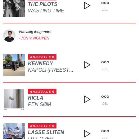
THE PILOTS
WASTING TIME
DEL
Vanvittig fengende!
- JON V. NGUYEN
ANBEFALER
KENNEDY
NAPOLI (FREESTYLE)
DEL
ANBEFALER
RIGLA
PEN SØM
DEL
ANBEFALER
LASSE SLITEN
LITT OVER
DEL