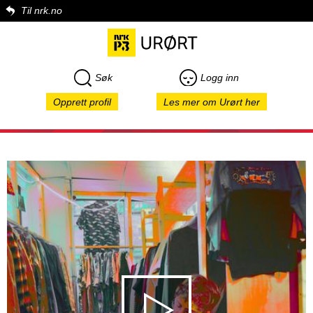
Til nrk.no
Søk
Logg inn
Opprett profil
Les mer om Urørt her