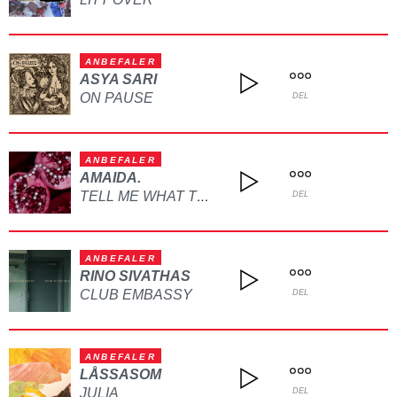
ANBEFALER
ASYA SARI
ON PAUSE
DEL
ANBEFALER
AMAIDA.
TELL ME WHAT TO DO
DEL
ANBEFALER
RINO SIVATHAS
CLUB EMBASSY
DEL
ANBEFALER
LÅSSASOM
JULIA
DEL