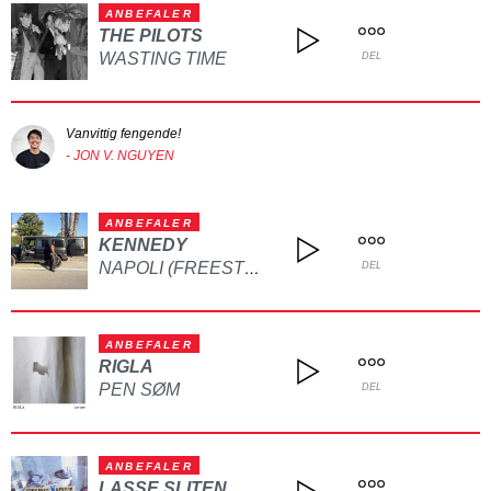
ANBEFALER
THE PILOTS
WASTING TIME
DEL
Vanvittig fengende!
- JON V. NGUYEN
ANBEFALER
KENNEDY
NAPOLI (FREESTYLE)
DEL
ANBEFALER
RIGLA
PEN SØM
DEL
ANBEFALER
LASSE SLITEN