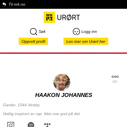
Til nrk.no
Søk
Logg inn
Opprett profil
Les mer om Urørt her
DEL
HAAKON JOHANNES
Garder, 1544 Vestby
Veldig inspirert av rap. Ikke noe god på det.