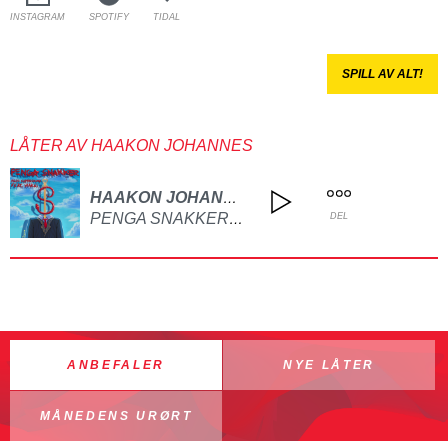
INSTAGRAM
SPOTIFY
TIDAL
SPILL AV ALT!
LÅTER AV HAAKON JOHANNES
HAAKON JOHANNES
PENGA SNAKKER (FEAT. WAKAI)
DEL
ANBEFALER
NYE LÅTER
MÅNEDENS URØRT