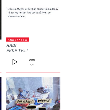
ANBEFALER
HADI
EKKE TVIL!
DEL