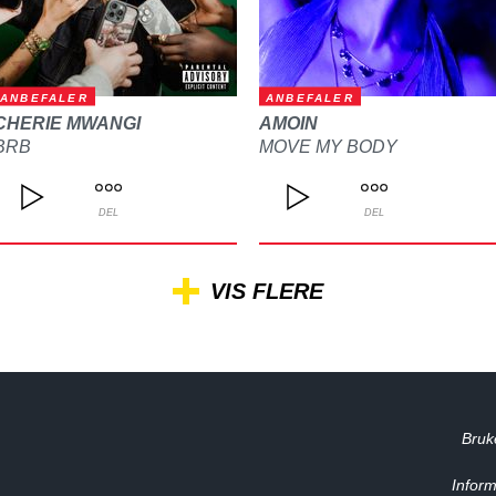
ANBEFALER
ANBEFALER
CHERIE MWANGI
AMOIN
BRB
MOVE MY BODY
DEL
DEL
VIS FLERE
Bruk
Inform