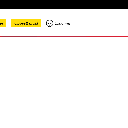
er
Opprett profil
Logg inn