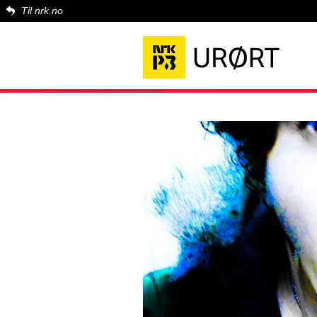
Til nrk.no