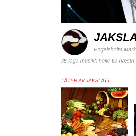
JAKSLA
Engelsholm Mark
Æ laga musikk heile tia næstn
LÅTER AV JAKSLATT