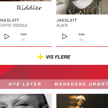
JAKSLATT
JAKSLATT
STATIC RIDDLE
ALIEN
DEL
DEL
VIS FLERE
NYE LÅTER
MÅNEDENS URØR