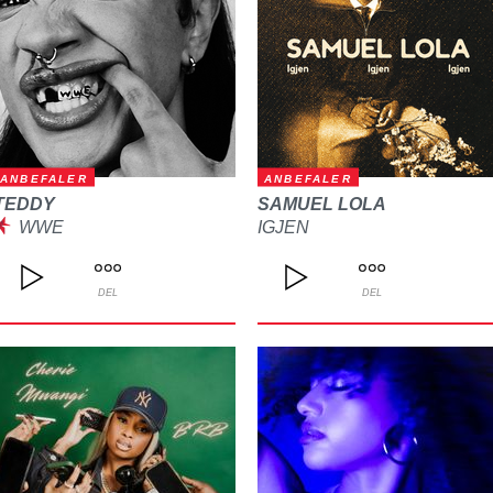
ANBEFALER
ANBEFALER
TEDDY
SAMUEL LOLA
WWE
IGJEN
DEL
DEL