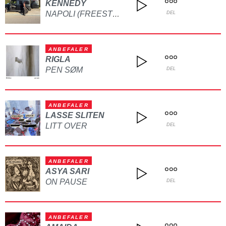
KENNEDY
NAPOLI (FREESTYLE)
DEL
ANBEFALER
RIGLA
PEN SØM
DEL
ANBEFALER
LASSE SLITEN
LITT OVER
DEL
ANBEFALER
ASYA SARI
ON PAUSE
DEL
ANBEFALER