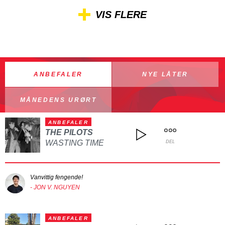
VIS FLERE
ANBEFALER
NYE LÅTER
MÅNEDENS URØRT
ANBEFALER
THE PILOTS
WASTING TIME
DEL
Vanvittig fengende!
- JON V. NGUYEN
ANBEFALER