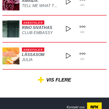
AMAIDA.
TELL ME WHAT TO DO
DEL
ANBEFALER
RINO SIVATHAS
CLUB EMBASSY
DEL
ANBEFALER
LÅSSASOM
JULIA
DEL
VIS FLERE
Kontakt oss