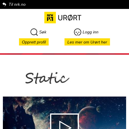
Til nrk.no
Søk
Logg inn
Opprett profil
Les mer om Urørt her