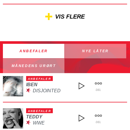
VIS FLERE
ANBEFALER
NYE LÅTER
MÅNEDENS URØRT
ANBEFALER
IBEN
DISJOINTED
DEL
ANBEFALER
TEDDY
WWE
DEL