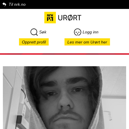
Til nrk.no
Søk
Logg inn
Opprett profil
Les mer om Urørt her