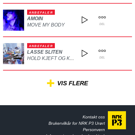
ANBEFALER
AMOIN
MOVE MY BODY
DEL
ANBEFALER
LASSE SLITEN
HOLD KJEFT OG KYSS MEG
DEL
VIS FLERE
Kontakt oss
Brukervilkår for NRK P3 Urørt
Personvern