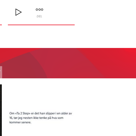
DEL
T