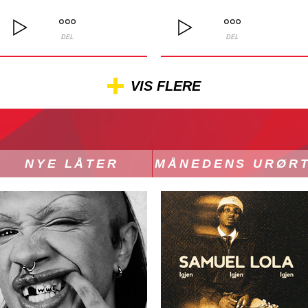
DEL
DEL
VIS FLERE
NYE LÅTER
MÅNEDENS URØR