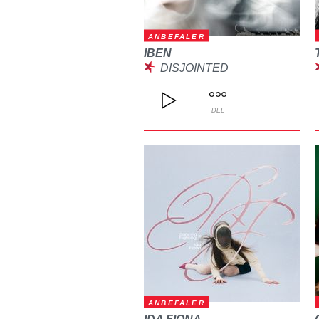
ANBEFALER
IBEN
DISJOINTED
DEL
ANBEFALER