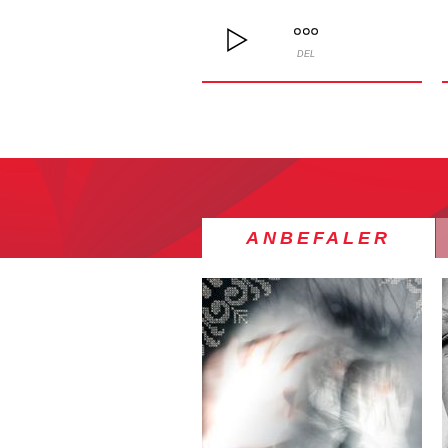
DEL
ANBEFALER