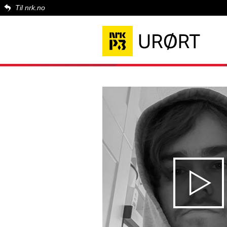
Til nrk.no