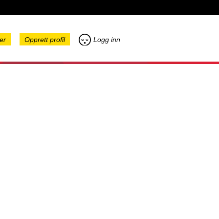
er
Opprett profil
Logg inn