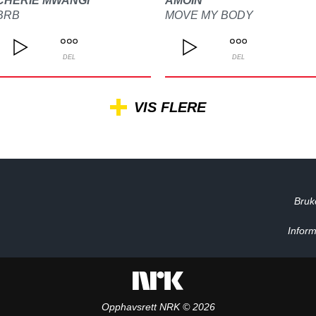
CHERIE MWANGI
AMOIN
BRB
MOVE MY BODY
DEL
DEL
VIS FLERE
Bruk
Inform
Opphavsrett NRK © 2026