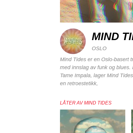
MIND T
OSLO
Mind Tides er en Oslo-basert t
med innslag av funk og blues. 
Tame Impala, lager Mind Tides
en retroestetikk,
LÅTER AV MIND TIDES