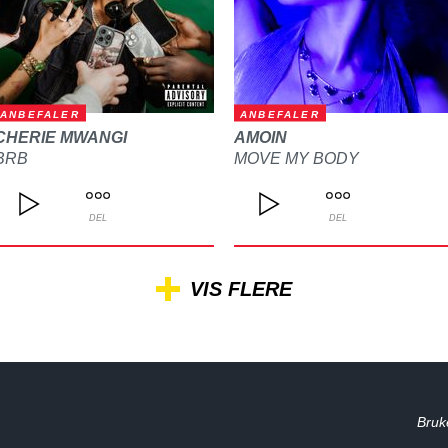
ANBEFALER
ANBEFALER
CHERIE MWANGI
AMOIN
BRB
MOVE MY BODY
DEL
DEL
VIS FLERE
Bruk