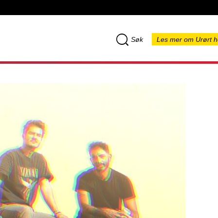
Søk
Les mer om Urørt h