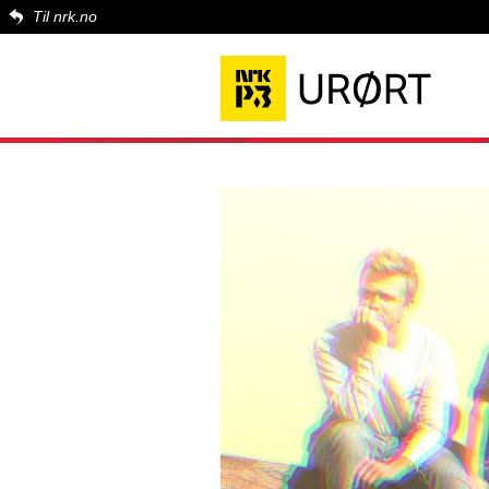
Til nrk.no