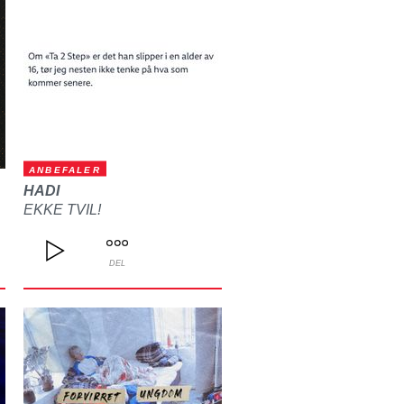
ANBEFALER
HADI
EKKE TVIL!
DEL