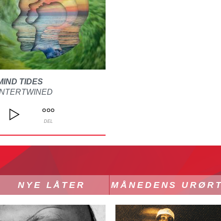
MIND TIDES
INTERTWINED
DEL
NYE LÅTER
MÅNEDENS URØR