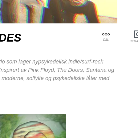
IDES
DEL
INST
rio som lager nypsykedelisk indie/surf-rock
Inspirert av Pink Floyd, The Doors, Santana og
 moderne, solfylte og psykedeliske låter med