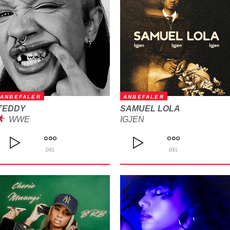
ANBEFALER
ANBEFALER
TEDDY
SAMUEL LOLA
WWE
IGJEN
DEL
DEL