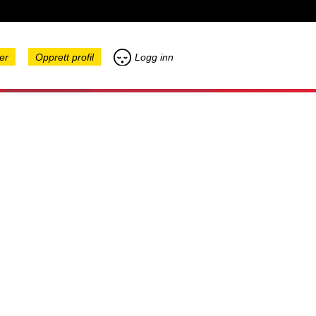
er
Opprett profil
Logg inn