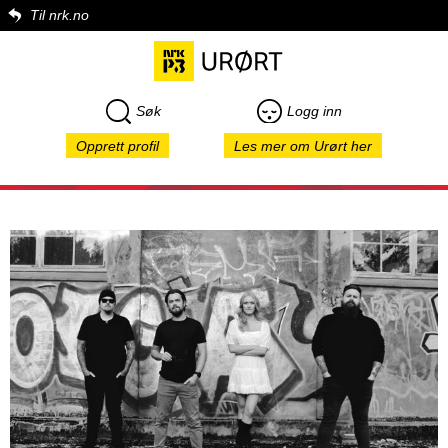
Til nrk.no
Søk
Logg inn
Opprett profil
Les mer om Urørt her