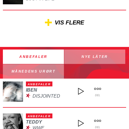
VIS FLERE
ANBEFALER
NYE LÅTER
MÅNEDENS URØRT
ANBEFALER
IBEN
DISJOINTED
DEL
ANBEFALER
TEDDY
WWE
DEL