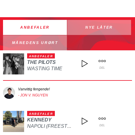
ANBEFALER
NYE LÅTER
MÅNEDENS URØRT
ANBEFALER
THE PILOTS
WASTING TIME
DEL
Vanvittig fengende!
- JON V. NGUYEN
ANBEFALER
KENNEDY
NAPOLI (FREESTYLE)
DEL