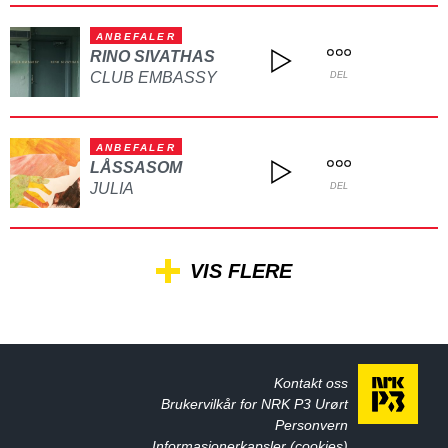
ANBEFALER
RINO SIVATHAS
CLUB EMBASSY
DEL
ANBEFALER
LÅSSASOM
JULIA
DEL
VIS FLERE
Kontakt oss
Brukervilkår for NRK P3 Urørt
Personvern
Informasjonerkapsler (cookies)