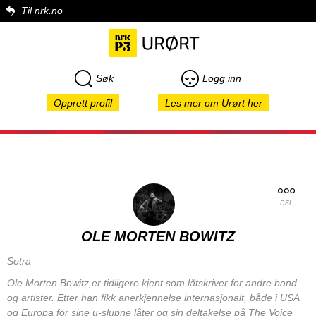
Til nrk.no
Søk
Logg inn
Opprett profil
Les mer om Urørt her
DEL
OLE MORTEN BOWITZ
Sotra
Ole Morten Bowitz,er tidligere kjent som låtskriver for andre band
og artister. Etter han fikk anerkjennelse internasjonalt, både i USA
og Europa for sine u-slupne låter og sin deltakelse på The Voice