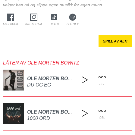
velger han nå og slippe egen musikk for egen munn
FACEBOOK
INSTAGRAM
TIKTOK
SPOTIFY
SPILL AV ALT!
LÅTER AV OLE MORTEN BOWITZ
OLE MORTEN BOWITZ
DU OG EG
DEL
OLE MORTEN BOWITZ
1000 ORD
DEL