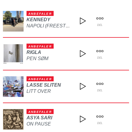
ANBEFALER
KENNEDY
NAPOLI (FREESTYLE)
DEL
ANBEFALER
RIGLA
PEN SØM
DEL
ANBEFALER
LASSE SLITEN
LITT OVER
DEL
ANBEFALER
ASYA SARI
ON PAUSE
DEL