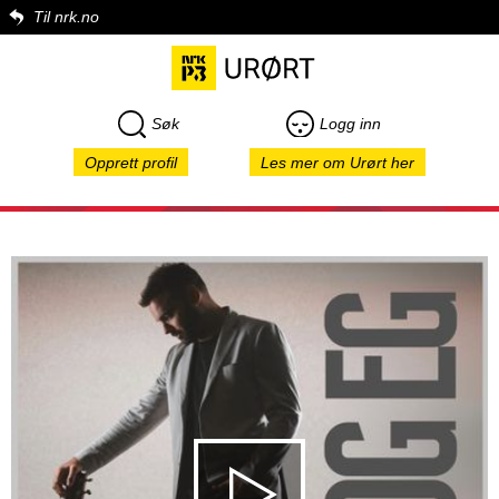
Til nrk.no
Søk
Logg inn
Opprett profil
Les mer om Urørt her