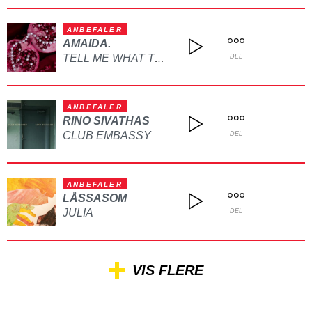
ANBEFALER
AMAIDA.
TELL ME WHAT TO DO
DEL
ANBEFALER
RINO SIVATHAS
CLUB EMBASSY
DEL
ANBEFALER
LÅSSASOM
JULIA
DEL
VIS FLERE