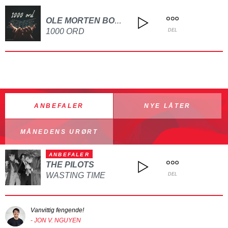
OLE MORTEN BOWITZ
1000 ORD
DEL
ANBEFALER
NYE LÅTER
MÅNEDENS URØRT
ANBEFALER
THE PILOTS
WASTING TIME
DEL
Vanvittig fengende!
- JON V. NGUYEN