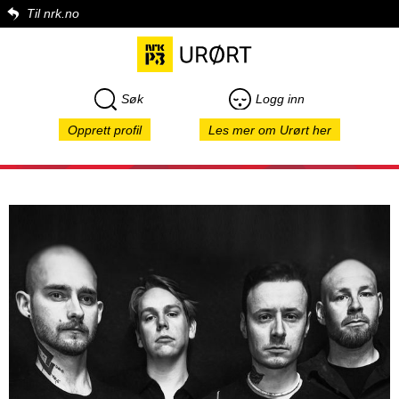
Til nrk.no
Søk
Logg inn
Opprett profil
Les mer om Urørt her