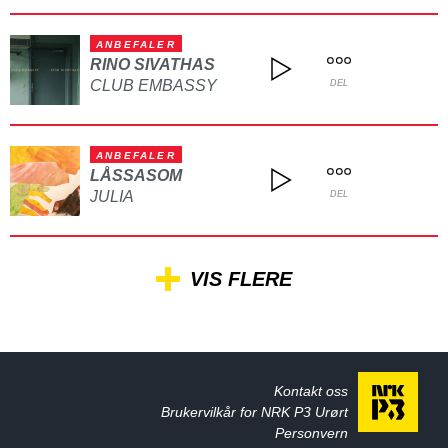
ANBEFALER
RINO SIVATHAS
CLUB EMBASSY
DEL
ANBEFALER
LÅSSASOM
JULIA
DEL
VIS FLERE
Kontakt oss
Brukervilkår for NRK P3 Urørt
Personvern