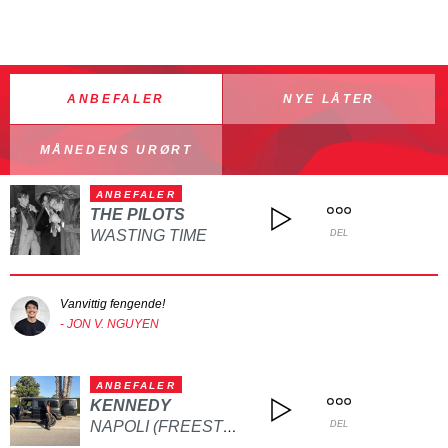
ANBEFALER
NYE LÅTER
MÅNEDENS URØRT
ANBEFALER
THE PILOTS
WASTING TIME
DEL
Vanvittig fengende!
- JON V. NGUYEN
ANBEFALER
KENNEDY
NAPOLI (FREESTYLE)
DEL