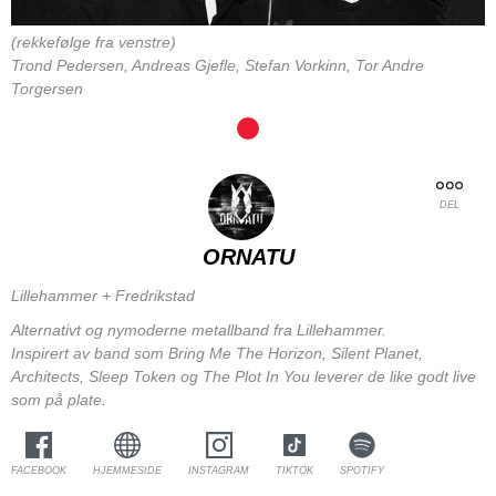
(rekkefølge fra venstre)
Trond Pedersen, Andreas Gjefle, Stefan Vorkinn, Tor Andre
Torgersen
DEL
ORNATU
Lillehammer + Fredrikstad
Alternativt og nymoderne metallband fra Lillehammer.
Inspirert av band som Bring Me The Horizon, Silent Planet,
Architects, Sleep Token og The Plot In You leverer de like godt live
som på plate.
FACEBOOK
HJEMMESIDE
INSTAGRAM
TIKTOK
SPOTIFY