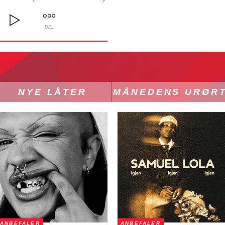
DEL
NYE LÅTER
MÅNEDENS URØR
ANBEFALER
ANBEFALER