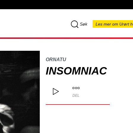
Søk
Les mer om Urørt h
ORNATU
INSOMNIAC
DEL