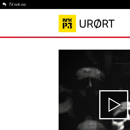
Til nrk.no