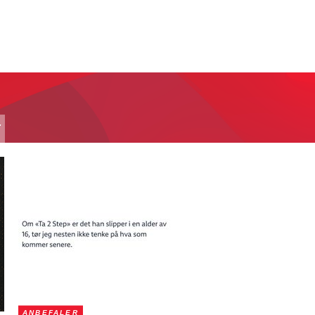
T
ANBEFALER