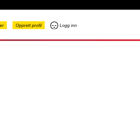
er
Opprett profil
Logg inn