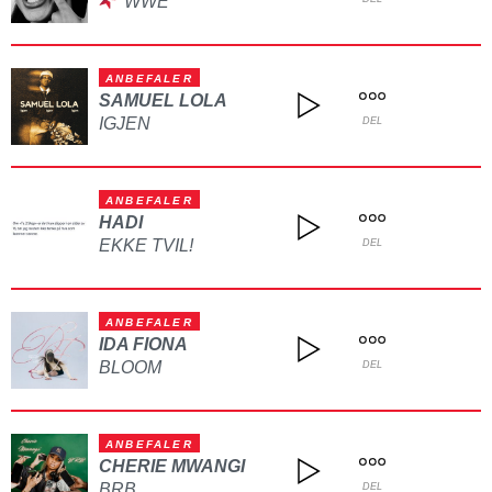
WWE
ANBEFALER
SAMUEL LOLA
IGJEN
DEL
ANBEFALER
HADI
EKKE TVIL!
DEL
ANBEFALER
IDA FIONA
BLOOM
DEL
ANBEFALER
CHERIE MWANGI
BRB
DEL