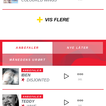
COLOURED WINGS
VIS FLERE
ANBEFALER
NYE LÅTER
MÅNEDENS URØRT
ANBEFALER
IBEN
DISJOINTED
DEL
ANBEFALER
TEDDY
DEL