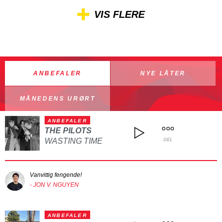
VIS FLERE
ANBEFALER
NYE LÅTER
MÅNEDENS URØRT
ANBEFALER
THE PILOTS
WASTING TIME
DEL
Vanvittig fengende!
- JON V. NGUYEN
ANBEFALER