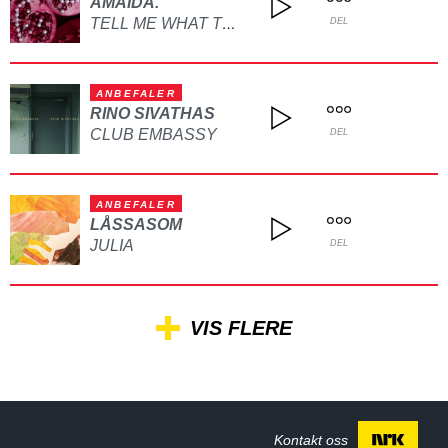
AMAIDA.
TELL ME WHAT TO DO
DEL
ANBEFALER
RINO SIVATHAS
CLUB EMBASSY
DEL
ANBEFALER
LÅSSASOM
JULIA
DEL
VIS FLERE
Kontakt oss