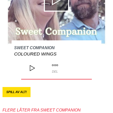
SWEET COMPANION
COLOURED WINGS
DEL
SPILL AV ALT!
FLERE LÅTER FRA SWEET COMPANION