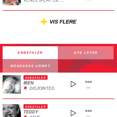
VENCE (FEAT. LIL GULP)
VIS FLERE
ANBEFALER
NYE LÅTER
MÅNEDENS URØRT
ANBEFALER
IBEN
DISJOINTED
DEL
ANBEFALER
TEDDY
DEL