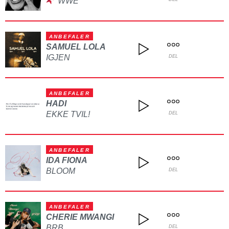
WWE
ANBEFALER
SAMUEL LOLA
IGJEN
DEL
ANBEFALER
HADI
EKKE TVIL!
DEL
ANBEFALER
IDA FIONA
BLOOM
DEL
ANBEFALER
CHERIE MWANGI
BRB
DEL