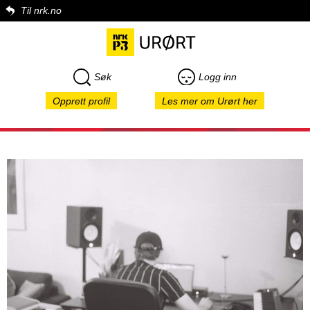
Til nrk.no
Søk
Logg inn
Opprett profil
Les mer om Urørt her