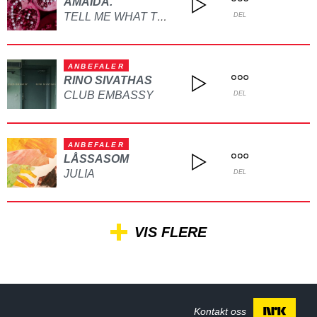
AMAIDA.
TELL ME WHAT TO DO
DEL
ANBEFALER
RINO SIVATHAS
CLUB EMBASSY
DEL
ANBEFALER
LÅSSASOM
JULIA
DEL
VIS FLERE
Kontakt oss