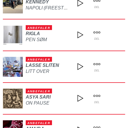
KENNEDY
NAPOLI (FREESTYLE)
DEL
ANBEFALER
RIGLA
PEN SØM
DEL
ANBEFALER
LASSE SLITEN
LITT OVER
DEL
ANBEFALER
ASYA SARI
ON PAUSE
DEL
ANBEFALER