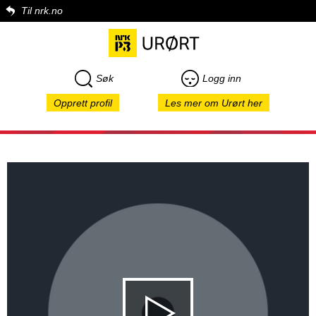
Til nrk.no
Søk
Logg inn
Opprett profil
Les mer om Urørt her