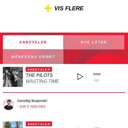
VIS FLERE
ANBEFALER
NYE LÅTER
MÅNEDENS URØRT
ANBEFALER
THE PILOTS
WASTING TIME
DEL
Vanvittig fengende!
- JON V. NGUYEN
ANBEFALER