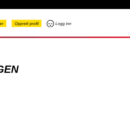
er
Opprett profil
Logg inn
GEN