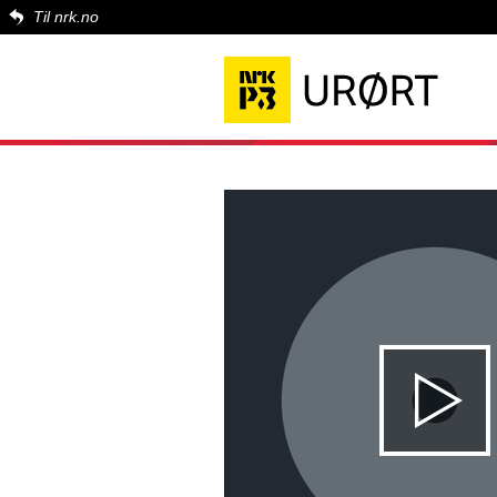
Til nrk.no