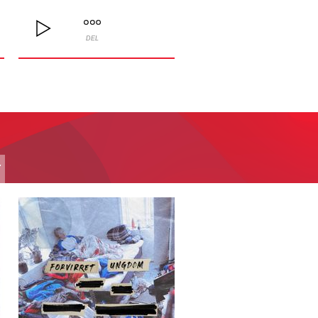
DEL
T