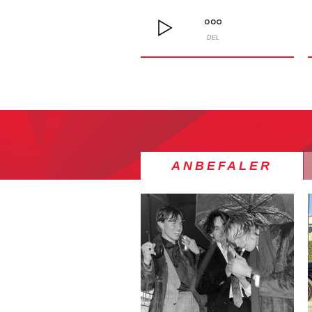
DEL
ANBEFALER