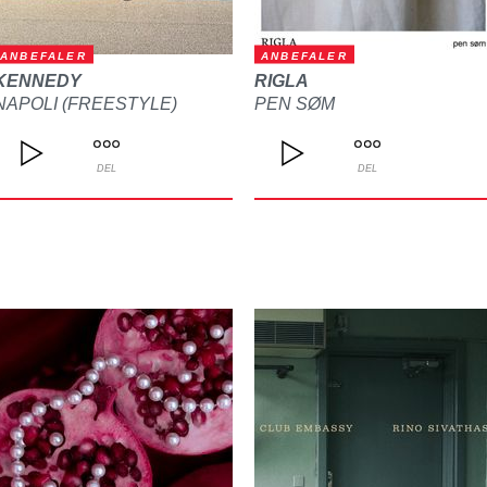
ANBEFALER
ANBEFALER
KENNEDY
RIGLA
NAPOLI (FREESTYLE)
PEN SØM
DEL
DEL