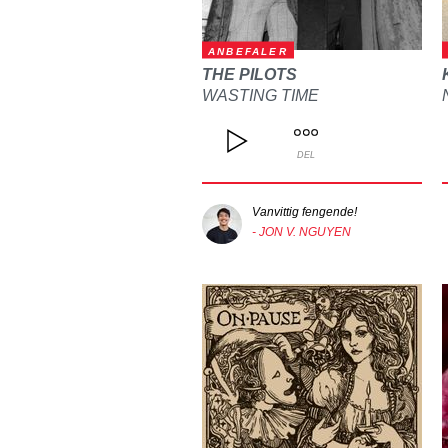
ANBEFALER
THE PILOTS
WASTING TIME
DEL
Vanvittig fengende!
- JON V. NGUYEN