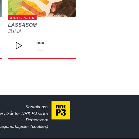
ANBEFALER
LÅSSASOM
JULIA
DEL
Kontakt oss
ervilkår for NRK P3 Urørt
Personvern
asjonerkapsler (cookies)