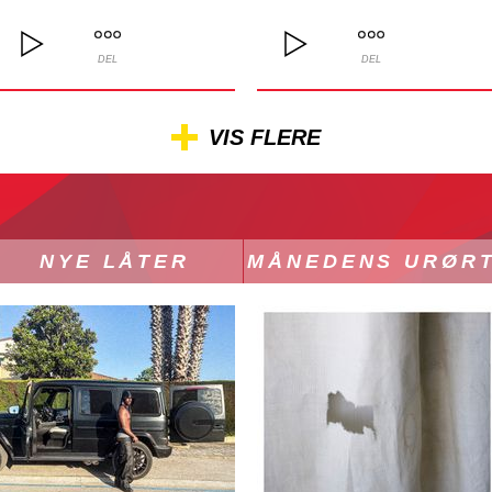
DEL
DEL
VIS FLERE
NYE LÅTER
MÅNEDENS URØR