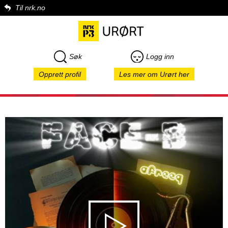
Til nrk.no
Søk
Logg inn
Opprett profil
Les mer om Urørt her