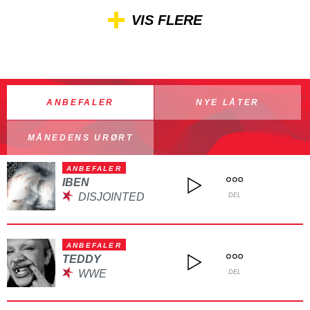
VIS FLERE
ANBEFALER
NYE LÅTER
MÅNEDENS URØRT
ANBEFALER
IBEN
DISJOINTED
DEL
ANBEFALER
TEDDY
WWE
DEL