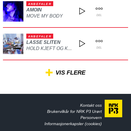
ANBEFALER
AMOIN
MOVE MY BODY
DEL
ANBEFALER
LASSE SLITEN
HOLD KJEFT OG KYSS MEG
DEL
VIS FLERE
Kontakt oss
Brukervilkår for NRK P3 Urørt
Personvern
Informasjonerkapsler (cookies)