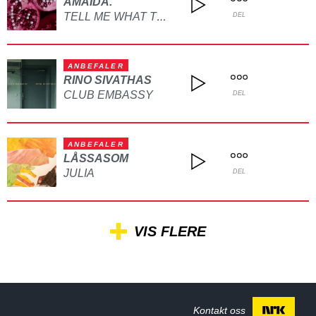
AMAIDA.
TELL ME WHAT TO DO
DEL
ANBEFALER
RINO SIVATHAS
CLUB EMBASSY
DEL
ANBEFALER
LÅSSASOM
JULIA
DEL
VIS FLERE
Kontakt oss