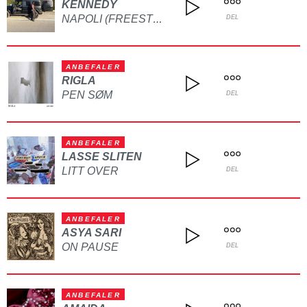
KENNEDY
NAPOLI (FREESTYLE)
DEL
ANBEFALER
RIGLA
PEN SØM
DEL
ANBEFALER
LASSE SLITEN
LITT OVER
DEL
ANBEFALER
ASYA SARI
ON PAUSE
DEL
ANBEFALER