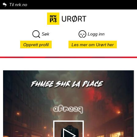
Til nrk.no
Søk
Logg inn
Opprett profil
Les mer om Urørt her