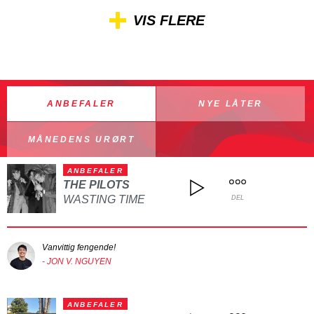
VIS FLERE
ANBEFALER
NYE LÅTER
MÅNEDENS URØRT
ANBEFALER
THE PILOTS
WASTING TIME
DEL
Vanvittig fengende!
- JON V. NGUYEN
ANBEFALER