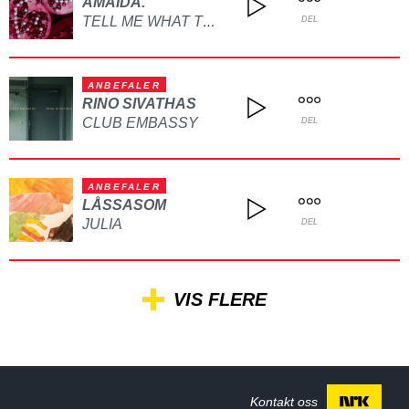
AMAIDA.
TELL ME WHAT TO DO
DEL
ANBEFALER
RINO SIVATHAS
CLUB EMBASSY
DEL
ANBEFALER
LÅSSASOM
JULIA
DEL
VIS FLERE
Kontakt oss