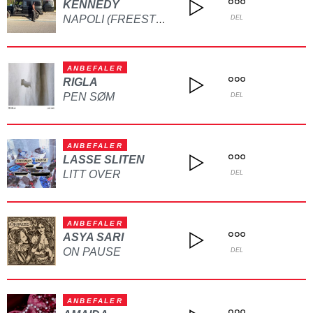
KENNEDY
NAPOLI (FREESTYLE)
DEL
ANBEFALER
RIGLA
PEN SØM
DEL
ANBEFALER
LASSE SLITEN
LITT OVER
DEL
ANBEFALER
ASYA SARI
ON PAUSE
DEL
ANBEFALER