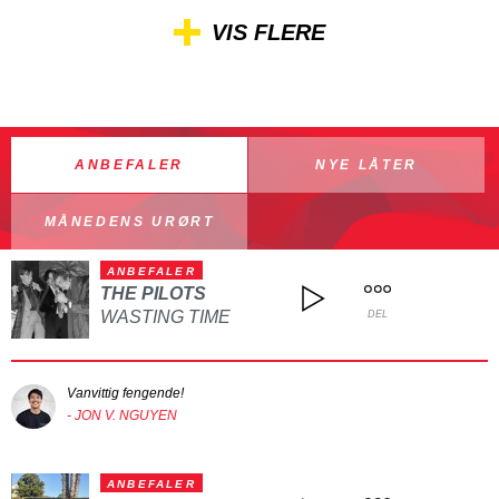
VIS FLERE
ANBEFALER
NYE LÅTER
MÅNEDENS URØRT
ANBEFALER
THE PILOTS
WASTING TIME
DEL
Vanvittig fengende!
- JON V. NGUYEN
ANBEFALER