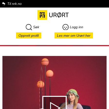
Til nrk.no
Søk
Logg inn
Opprett profil
Les mer om Urørt her