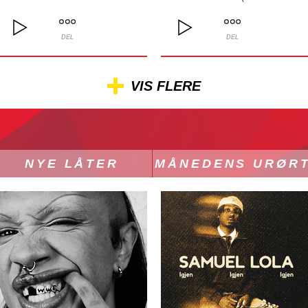
DEL
DEL
VIS FLERE
NYE LÅTER
MÅNEDENS URØR