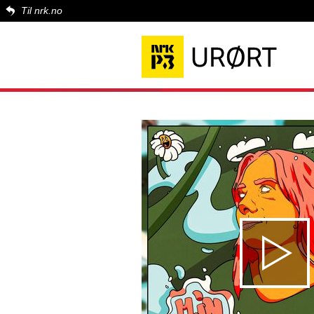
Til nrk.no