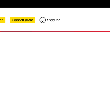
er
Opprett profil
Logg inn