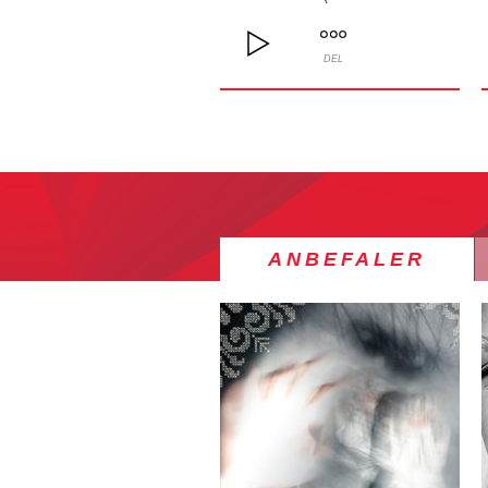
DEL
ANBEFALER