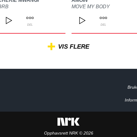
CHERIE MWANGI
AMOIN
BRB
MOVE MY BODY
DEL
DEL
VIS FLERE
Bruk
Inform
Opphavsrett NRK © 2026