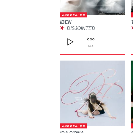
ANBEFALER
IBEN
DISJOINTED
DEL
ANBEFALER