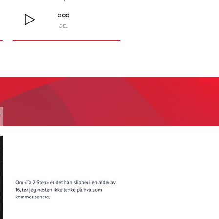
DEL
T