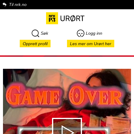
Til nrk.no
Søk
Logg inn
Opprett profil
Les mer om Urørt her