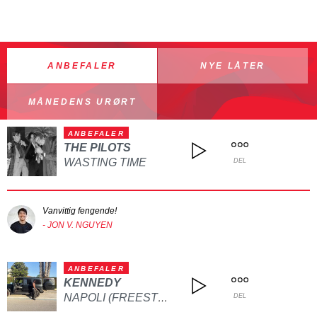
ANBEFALER
NYE LÅTER
MÅNEDENS URØRT
ANBEFALER
THE PILOTS
WASTING TIME
DEL
Vanvittig fengende!
- JON V. NGUYEN
ANBEFALER
KENNEDY
NAPOLI (FREESTYLE)
DEL