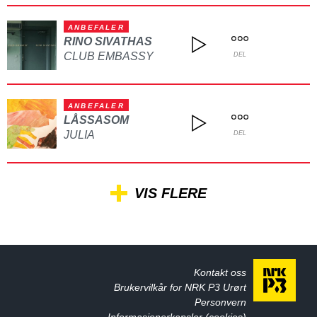
ANBEFALER
RINO SIVATHAS
CLUB EMBASSY
DEL
ANBEFALER
LÅSSASOM
JULIA
DEL
VIS FLERE
Kontakt oss
Brukervilkår for NRK P3 Urørt
Personvern