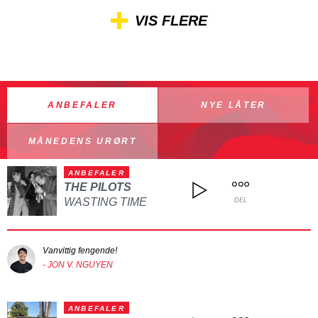
VIS FLERE
ANBEFALER
NYE LÅTER
MÅNEDENS URØRT
ANBEFALER
THE PILOTS
WASTING TIME
DEL
Vanvittig fengende!
- JON V. NGUYEN
ANBEFALER