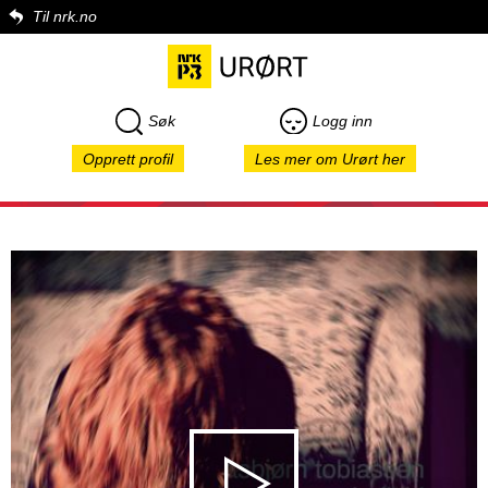
Til nrk.no
Søk
Logg inn
Opprett profil
Les mer om Urørt her