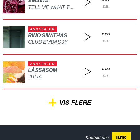
AMAIDA.
TELL ME WHAT TO DO
DEL
ANBEFALER
RINO SIVATHAS
CLUB EMBASSY
DEL
ANBEFALER
LÅSSASOM
JULIA
DEL
VIS FLERE
Kontakt oss