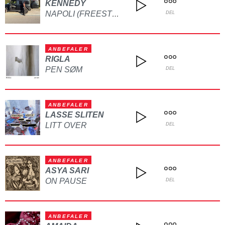
KENNEDY
NAPOLI (FREESTYLE)
DEL
ANBEFALER
RIGLA
PEN SØM
DEL
ANBEFALER
LASSE SLITEN
LITT OVER
DEL
ANBEFALER
ASYA SARI
ON PAUSE
DEL
ANBEFALER