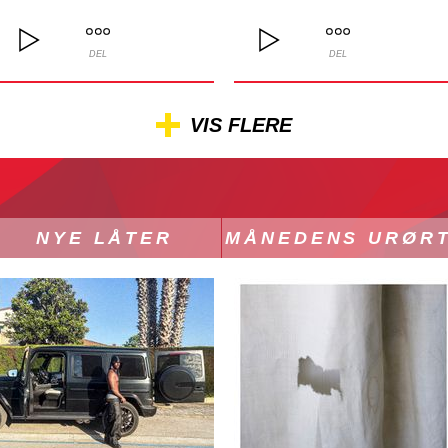
DEL
DEL
VIS FLERE
NYE LÅTER
MÅNEDENS URØR