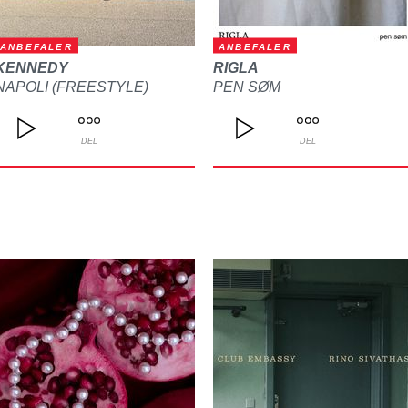
ANBEFALER
ANBEFALER
KENNEDY
RIGLA
NAPOLI (FREESTYLE)
PEN SØM
DEL
DEL