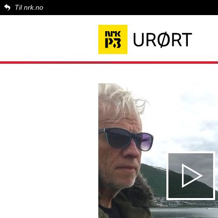
Til nrk.no