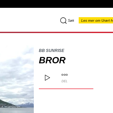
Søk
Les mer om Urørt h
BB SUNRISE
BROR
DEL