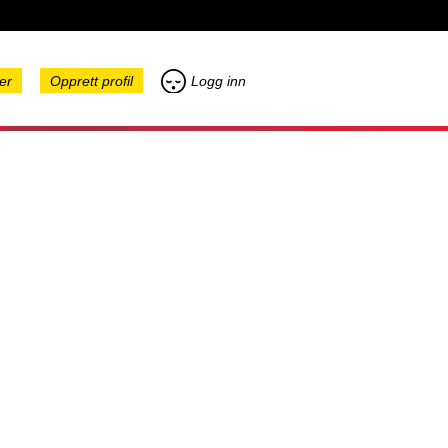
er
Opprett profil
Logg inn