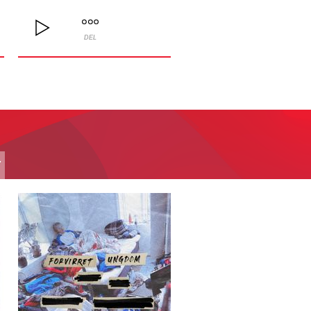
DEL
T