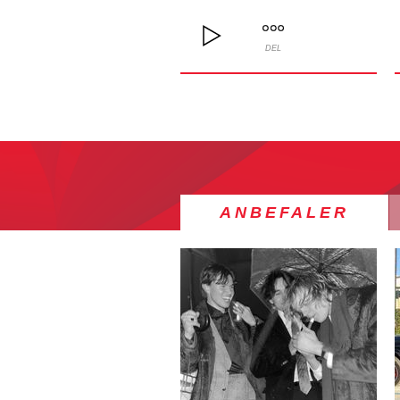
DEL
ANBEFALER