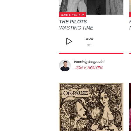
ANBEFALER
THE PILOTS
WASTING TIME
DEL
Vanvittig fengende!
- JON V. NGUYEN