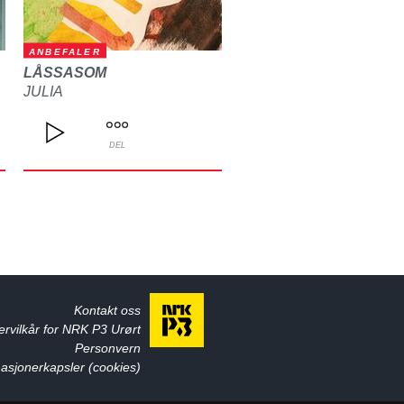
ANBEFALER
LÅSSASOM
JULIA
DEL
Kontakt oss
ervilkår for NRK P3 Urørt
Personvern
asjonerkapsler (cookies)