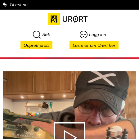
Til nrk.no
Søk
Logg inn
Opprett profil
Les mer om Urørt her