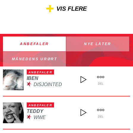
VIS FLERE
ANBEFALER
NYE LÅTER
MÅNEDENS URØRT
ANBEFALER
IBEN
DISJOINTED
DEL
ANBEFALER
TEDDY
WWE
DEL