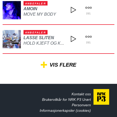
ANBEFALER
AMOIN
MOVE MY BODY
DEL
ANBEFALER
LASSE SLITEN
HOLD KJEFT OG KYSS MEG
DEL
VIS FLERE
Kontakt oss
Brukervilkår for NRK P3 Urørt
Personvern
Informasjonerkapsler (cookies)