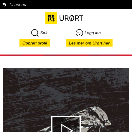
Til nrk.no
Søk
Logg inn
Opprett profil
Les mer om Urørt her