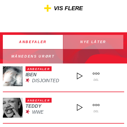
VIS FLERE
ANBEFALER
NYE LÅTER
MÅNEDENS URØRT
ANBEFALER
IBEN
DISJOINTED
DEL
ANBEFALER
TEDDY
WWE
DEL