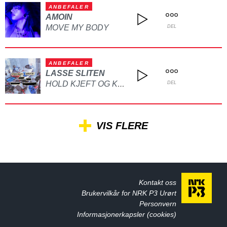
ANBEFALER
AMOIN
MOVE MY BODY
DEL
ANBEFALER
LASSE SLITEN
HOLD KJEFT OG KYSS MEG
DEL
VIS FLERE
Kontakt oss
Brukervilkår for NRK P3 Urørt
Personvern
Informasjonerkapsler (cookies)