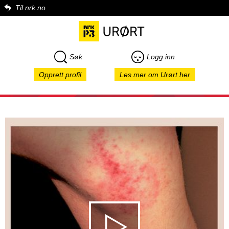
Til nrk.no
Søk
Logg inn
Opprett profil
Les mer om Urørt her