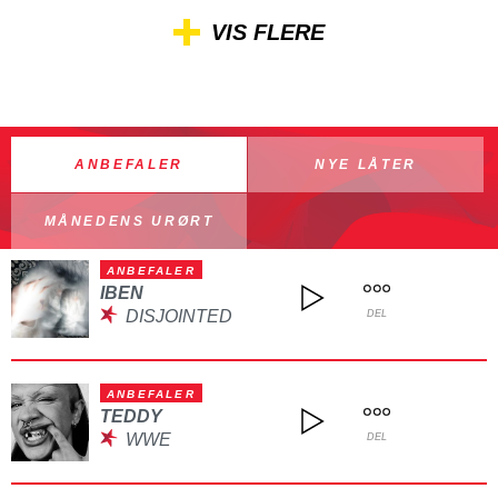
VIS FLERE
ANBEFALER
NYE LÅTER
MÅNEDENS URØRT
ANBEFALER
IBEN
DISJOINTED
DEL
ANBEFALER
TEDDY
WWE
DEL