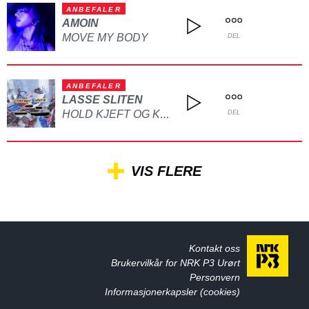
ANBEFALER
AMOIN
MOVE MY BODY
DEL
ANBEFALER
LASSE SLITEN
HOLD KJEFT OG KYSS MEG
DEL
VIS FLERE
Kontakt oss
Brukervilkår for NRK P3 Urørt
Personvern
Informasjonerkapsler (cookies)