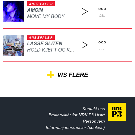
ANBEFALER
AMOIN
MOVE MY BODY
DEL
ANBEFALER
LASSE SLITEN
HOLD KJEFT OG KYSS MEG
DEL
VIS FLERE
Kontakt oss
Brukervilkår for NRK P3 Urørt
Personvern
Informasjonerkapsler (cookies)