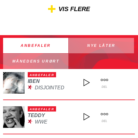
VIS FLERE
ANBEFALER
NYE LÅTER
MÅNEDENS URØRT
ANBEFALER
IBEN
DISJOINTED
DEL
ANBEFALER
TEDDY
WWE
DEL