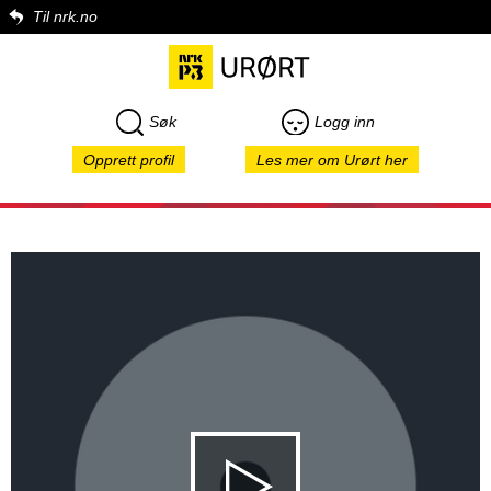
Til nrk.no
Søk
Logg inn
Opprett profil
Les mer om Urørt her