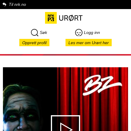
Til nrk.no
Søk
Logg inn
Opprett profil
Les mer om Urørt her