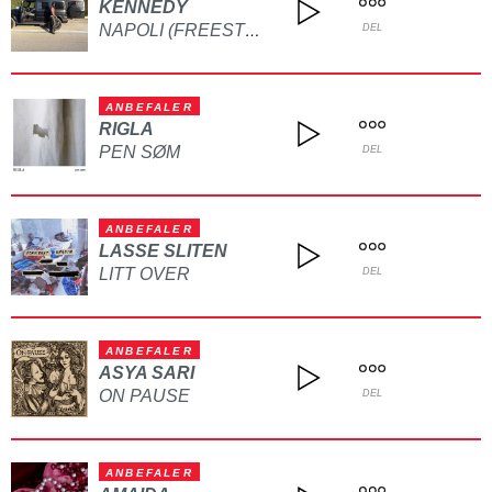
KENNEDY
NAPOLI (FREESTYLE)
DEL
ANBEFALER
RIGLA
PEN SØM
DEL
ANBEFALER
LASSE SLITEN
LITT OVER
DEL
ANBEFALER
ASYA SARI
ON PAUSE
DEL
ANBEFALER