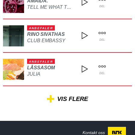
AMAIDA.
TELL ME WHAT TO DO
DEL
ANBEFALER
RINO SIVATHAS
CLUB EMBASSY
DEL
ANBEFALER
LÅSSASOM
JULIA
DEL
VIS FLERE
Kontakt oss