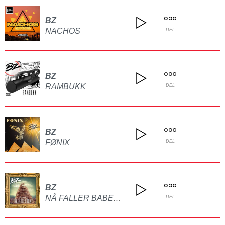
BZ
NACHOS
DEL
BZ
RAMBUKK
DEL
BZ
FØNIX
DEL
BZ
NÅ FALLER BABELS TÅRN
DEL