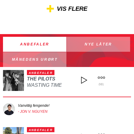
VIS FLERE
ANBEFALER
NYE LÅTER
MÅNEDENS URØRT
ANBEFALER
THE PILOTS
WASTING TIME
DEL
Vanvittig fengende!
- JON V. NGUYEN
ANBEFALER