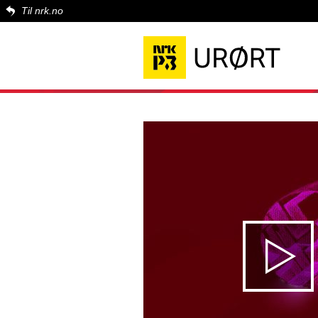
Til nrk.no