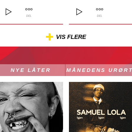
DEL
DEL
VIS FLERE
NYE LÅTER
MÅNEDENS URØR