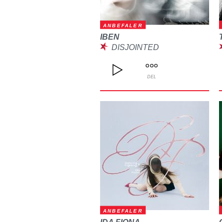
ANBEFALER
IBEN
DISJOINTED
DEL
ANBEFALER