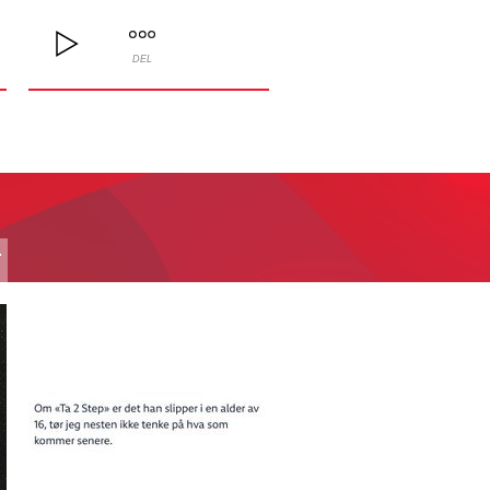
DEL
T