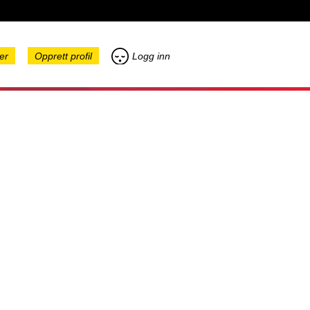
er
Opprett profil
Logg inn