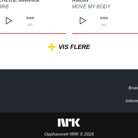
CHERIE MWANGI
AMOIN
BRB
MOVE MY BODY
DEL
DEL
VIS FLERE
Bruk
Inform
Opphavsrett NRK © 2026