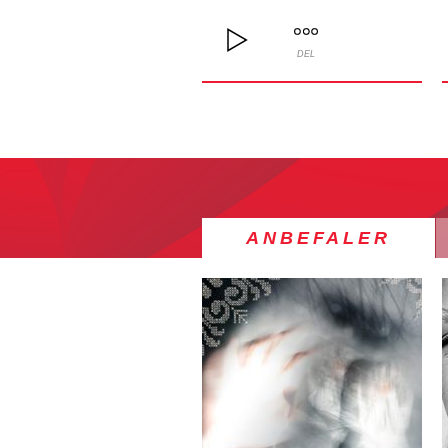
DEL
ANBEFALER