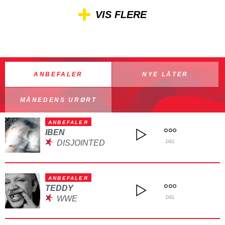
VIS FLERE
ANBEFALER
NYE LÅTER
MÅNEDENS URØRT
ANBEFALER
IBEN
DISJOINTED
DEL
ANBEFALER
TEDDY
WWE
DEL