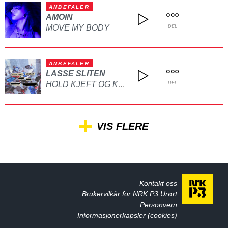
ANBEFALER
AMOIN
MOVE MY BODY
DEL
ANBEFALER
LASSE SLITEN
HOLD KJEFT OG KYSS MEG
DEL
VIS FLERE
Kontakt oss
Brukervilkår for NRK P3 Urørt
Personvern
Informasjonerkapsler (cookies)