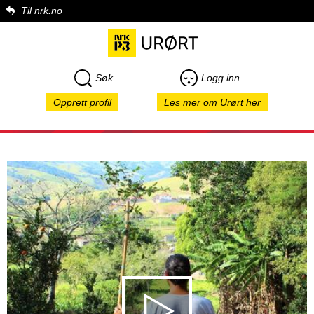
Til nrk.no
Søk
Logg inn
Opprett profil
Les mer om Urørt her