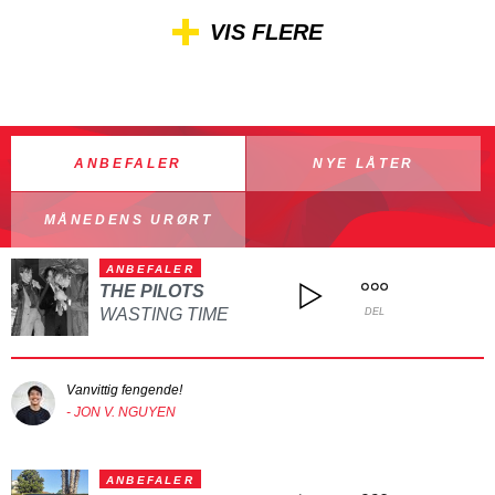
VIS FLERE
ANBEFALER
NYE LÅTER
MÅNEDENS URØRT
ANBEFALER
THE PILOTS
WASTING TIME
DEL
Vanvittig fengende!
- JON V. NGUYEN
ANBEFALER