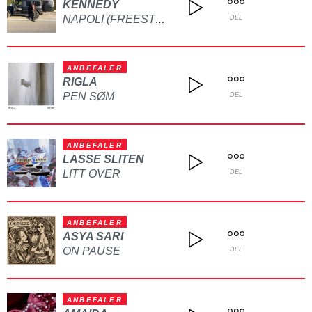
KENNEDY
NAPOLI (FREESTYLE)
DEL
ANBEFALER
RIGLA
PEN SØM
DEL
ANBEFALER
LASSE SLITEN
LITT OVER
DEL
ANBEFALER
ASYA SARI
ON PAUSE
DEL
ANBEFALER