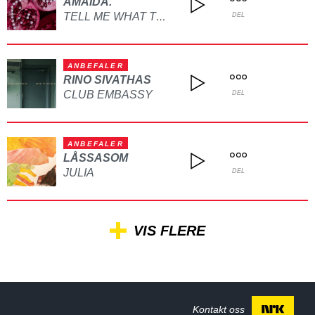
AMAIDA.
TELL ME WHAT TO DO
DEL
ANBEFALER
RINO SIVATHAS
CLUB EMBASSY
DEL
ANBEFALER
LÅSSASOM
JULIA
DEL
VIS FLERE
Kontakt oss