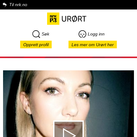
Til nrk.no
Søk
Logg inn
Opprett profil
Les mer om Urørt her