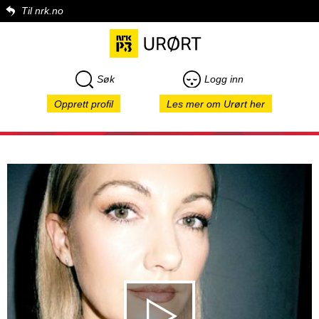
Til nrk.no
Søk
Logg inn
Opprett profil
Les mer om Urørt her