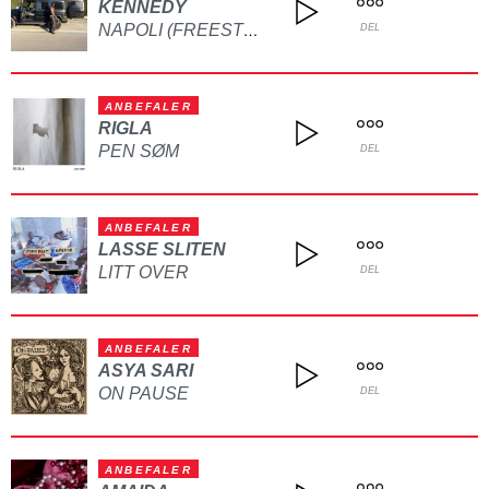
KENNEDY
NAPOLI (FREESTYLE)
DEL
ANBEFALER
RIGLA
PEN SØM
DEL
ANBEFALER
LASSE SLITEN
LITT OVER
DEL
ANBEFALER
ASYA SARI
ON PAUSE
DEL
ANBEFALER