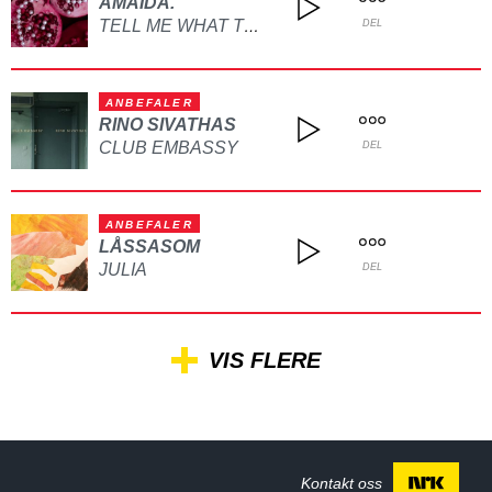
AMAIDA.
TELL ME WHAT TO DO
DEL
ANBEFALER
RINO SIVATHAS
CLUB EMBASSY
DEL
ANBEFALER
LÅSSASOM
JULIA
DEL
VIS FLERE
Kontakt oss