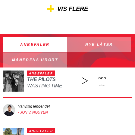
VIS FLERE
ANBEFALER
NYE LÅTER
MÅNEDENS URØRT
ANBEFALER
THE PILOTS
WASTING TIME
DEL
Vanvittig fengende!
- JON V. NGUYEN
ANBEFALER