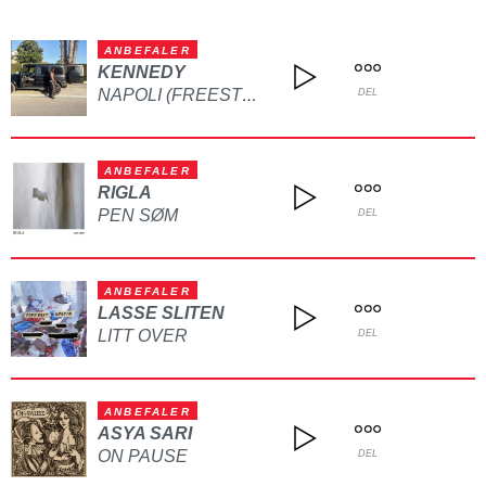
ANBEFALER
KENNEDY
NAPOLI (FREESTYLE)
DEL
ANBEFALER
RIGLA
PEN SØM
DEL
ANBEFALER
LASSE SLITEN
LITT OVER
DEL
ANBEFALER
ASYA SARI
ON PAUSE
DEL