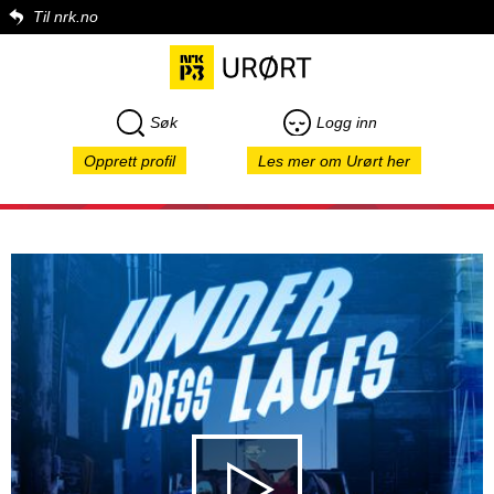
Til nrk.no
Søk
Logg inn
Opprett profil
Les mer om Urørt her