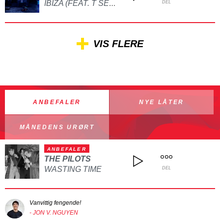
IBIZA (FEAT. T SECTION)
DEL
VIS FLERE
ANBEFALER
NYE LÅTER
MÅNEDENS URØRT
ANBEFALER
THE PILOTS
WASTING TIME
DEL
Vanvittig fengende!
- JON V. NGUYEN