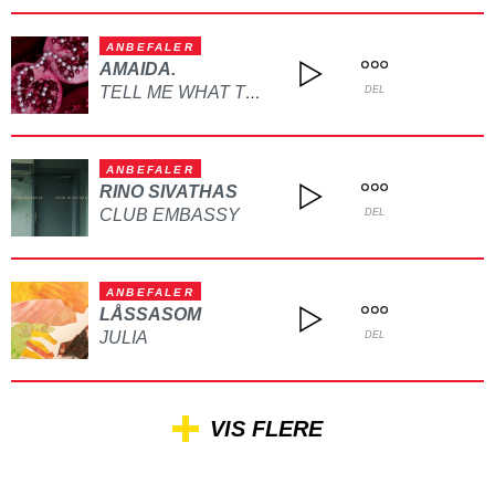
ANBEFALER
AMAIDA.
TELL ME WHAT TO DO
DEL
ANBEFALER
RINO SIVATHAS
CLUB EMBASSY
DEL
ANBEFALER
LÅSSASOM
JULIA
DEL
VIS FLERE