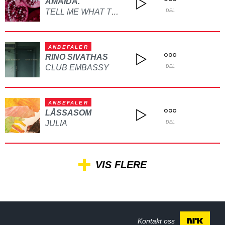
AMAIDA.
TELL ME WHAT TO DO
DEL
ANBEFALER
RINO SIVATHAS
CLUB EMBASSY
DEL
ANBEFALER
LÅSSASOM
JULIA
DEL
VIS FLERE
Kontakt oss