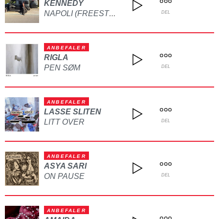
KENNEDY
NAPOLI (FREESTYLE)
DEL
ANBEFALER
RIGLA
PEN SØM
DEL
ANBEFALER
LASSE SLITEN
LITT OVER
DEL
ANBEFALER
ASYA SARI
ON PAUSE
DEL
ANBEFALER