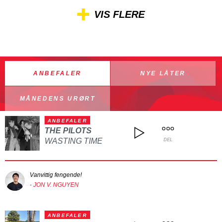
VIS FLERE
ANBEFALER
NYE LÅTER
MÅNEDENS URØRT
ANBEFALER
THE PILOTS
WASTING TIME
DEL
Vanvittig fengende!
- JON V. NGUYEN
ANBEFALER