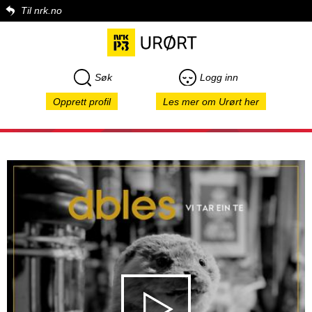
Til nrk.no
Søk
Logg inn
Opprett profil
Les mer om Urørt her