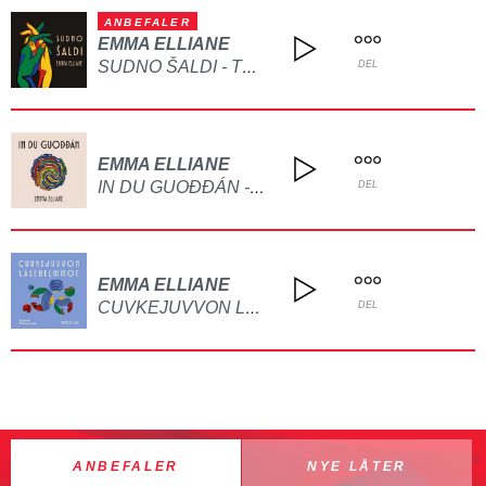
ANBEFALER
EMMA ELLIANE
SUDNO ŠALDI - THE BOND BETWEEN THEM
DEL
EMMA ELLIANE
IN DU GUOĐĐÁN - I DID NOT LEAVE YOU
DEL
EMMA ELLIANE
CUVKEJUVVON LÁSEHELMMOT - BROKEN GLASSPEARLS
DEL
ANBEFALER
NYE LÅTER