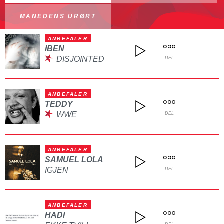
MÅNEDENS URØRT
ANBEFALER
IBEN
DISJOINTED
DEL
ANBEFALER
TEDDY
WWE
DEL
ANBEFALER
SAMUEL LOLA
IGJEN
DEL
ANBEFALER
HADI