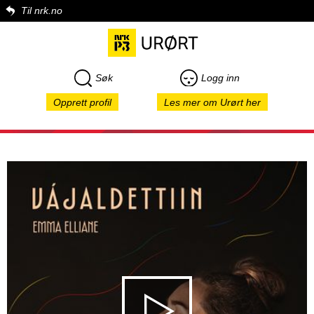
Til nrk.no
Søk
Logg inn
Opprett profil
Les mer om Urørt her