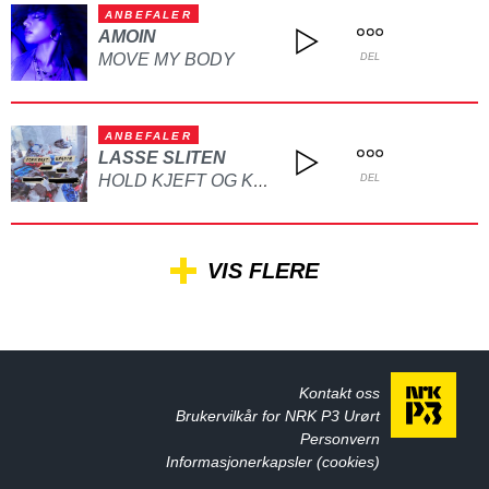
ANBEFALER
AMOIN
MOVE MY BODY
DEL
ANBEFALER
LASSE SLITEN
HOLD KJEFT OG KYSS MEG
DEL
VIS FLERE
Kontakt oss
Brukervilkår for NRK P3 Urørt
Personvern
Informasjonerkapsler (cookies)