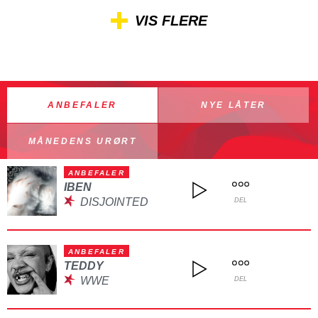
VIS FLERE
ANBEFALER
NYE LÅTER
MÅNEDENS URØRT
ANBEFALER
IBEN
DISJOINTED
DEL
ANBEFALER
TEDDY
WWE
DEL